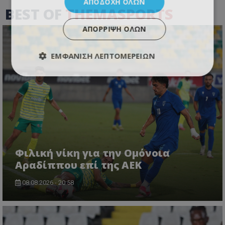
ΑΠΟΔΟΧΉ ΌΛΩΝ
BEST OF
THEMASPORTS
ΑΠΌΡΡΙΨΗ ΌΛΩΝ
ΕΜΦΆΝΙΣΗ ΛΕΠΤΟΜΕΡΕΙΏΝ
Φιλική νίκη για την Ομόνοια
Αραδίππου επί της ΑΕΚ
08.08.2026 - 20:58