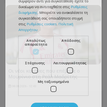
συμφέρον αντί για συγκατάθεση· έχετε το
δικαίωμα να αντιταχθείτε στις
Ρυθμίσεις
διαφήμισης
. Μπορείτε να ανακαλέσετε τη
συγκατάθεσή σας οποιαδήποτε στιγμή
στις
Ρυθμίσεις cookies
.
Πολιτική
Απορρήτου
Απολύτως
Απόδοσης
απαραίτητα
Στόχευσης
Λειτουργικότητας
Οι νέοι κανόνες που επέβαλε ο
Μουρίνιο στη Ρεάλ Μαδρίτης
Μη ταξινομημένα
08.08.2026 - 12:43