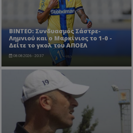
ΒΙΝΤΕΟ: Συνδυασμός Σάστρε-
Λημνιού και ο Μαρκίνιος το 1-0 -
Δείτε το γκολ του ΑΠΟΕΛ
08.08.2026 - 20:37