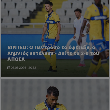
ΒΙΝΤΕΟ: Ο Πεντρόσο το έφτιαξε, ο
Λημνιός εκτέλεσε - Δείτε το 2-0 του
ΑΠΟΕΛ
08.08.2026 - 20:52