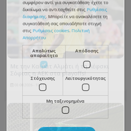
συμφέρον αντί για συγκατάθεση· έχετε το
δικαίωμα να αντιταχθείτε στις
Ρυθμίσεις
διαφήμισης
. Μπορείτε να ανακαλέσετε τη
συγκατάθεσή σας οποιαδήποτε στιγμή
στις
Ρυθμίσεις cookies
.
Πολιτική
Απορρήτου
Απολύτως
Απόδοσης
απαραίτητα
Με την Καϊράτ Αλμάτι ή τη Λέφσκι
Σόφιας η ΑΕΚ στα playoffs!
Στόχευσης
Λειτουργικότητας
03.08.2026 - 13:11
Μη ταξινομημένα