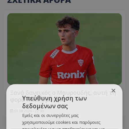
×
Ξανά δανεικός ο Μαυρουδής, αυτή τη
Υπεύθυνη χρήση των
φορά πάει Ομόνοια!
δεδομένων σας
03.08.2026 - 22:00
Εμείς και οι συνεργάτες μας
χρησιμοποιούμε cookies και παρόμοιες