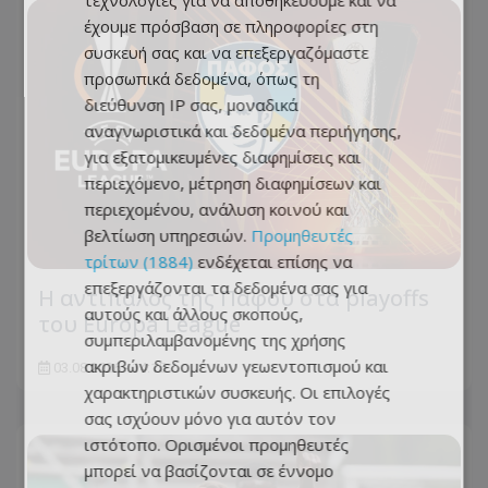
τεχνολογίες για να αποθηκεύουμε και να
έχουμε πρόσβαση σε πληροφορίες στη
συσκευή σας και να επεξεργαζόμαστε
προσωπικά δεδομένα, όπως τη
διεύθυνση IP σας, μοναδικά
αναγνωριστικά και δεδομένα περιήγησης,
για εξατομικευμένες διαφημίσεις και
περιεχόμενο, μέτρηση διαφημίσεων και
περιεχομένου, ανάλυση κοινού και
βελτίωση υπηρεσιών.
Προμηθευτές
τρίτων (1884)
ενδέχεται επίσης να
επεξεργάζονται τα δεδομένα σας για
Η αντίπαλος της Πάφου στα playoffs
αυτούς και άλλους σκοπούς,
του Europa League
συμπεριλαμβανομένης της χρήσης
ακριβών δεδομένων γεωεντοπισμού και
03.08.2026 - 14:15
χαρακτηριστικών συσκευής. Οι επιλογές
σας ισχύουν μόνο για αυτόν τον
ιστότοπο. Ορισμένοι προμηθευτές
μπορεί να βασίζονται σε έννομο