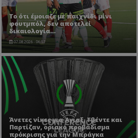
Το ότι έμοιαζε με παιχνίδι μίνι
φουτμπόλ, δεν αποτελεί
δικαιολογία…
07.08.2026 - 06:57
Άνετες νίκες για Άγιαξ, Τβέντε και
Παρτίζαν, οριακό προβάδισμα
πρόκρισης για την Μπράγκα