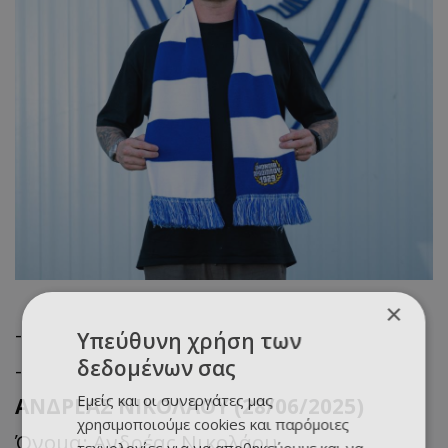
×
-
Υπεύθυνη χρήση των
δεδομένων σας
-
Εμείς και οι συνεργάτες μας
ΑΝΔΡΕΑΣ ΝΙΚΟΛΑΟΥ (28/06/2025)
χρησιμοποιούμε cookies και παρόμοιες
Όνομα: Ανδρέας Νικολάου