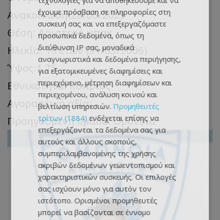
τεχνολογίες για να αποθηκεύουμε και να
έχουμε πρόσβαση σε πληροφορίες στη
Ανακοίνωση:
28/06/2025
συσκευή σας και να επεξεργαζόμαστε
Θέση: Αριστερό μπακ
προσωπικά δεδομένα, όπως τη
διεύθυνση IP σας, μοναδικά
Ηλικία:
19 ετών (31/03/2006)
αναγνωριστικά και δεδομένα περιήγησης,
Ύψος:1,75
για εξατομικευμένες διαφημίσεις και
περιεχόμενο, μέτρηση διαφημίσεων και
Εθνικότητα: Κύπριος
περιεχομένου, ανάλυση κοινού και
Αγοραστική αξία:
-
βελτίωση υπηρεσιών.
Προμηθευτές
τρίτων (1884)
ενδέχεται επίσης να
Προηγούμενη ομάδα: Ομόνοια
επεξεργάζονται τα δεδομένα σας για
αυτούς και άλλους σκοπούς,
συμπεριλαμβανομένης της χρήσης
ακριβών δεδομένων γεωεντοπισμού και
χαρακτηριστικών συσκευής. Οι επιλογές
σας ισχύουν μόνο για αυτόν τον
ιστότοπο. Ορισμένοι προμηθευτές
μπορεί να βασίζονται σε έννομο