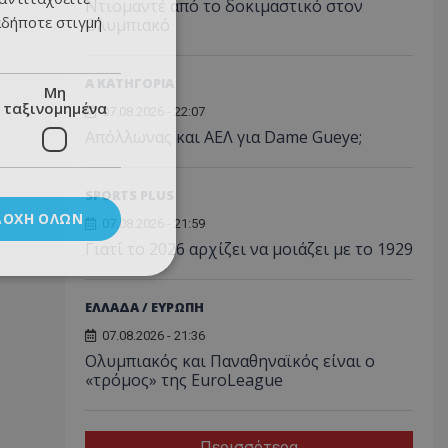
Ντιομαντέ από το δοκιμαστικό στον
αδήποτε στιγμή
Ολυμπιακό
Α ΚΑΤΗΓΟΡΙΑ
Μη
ταξινομημένα
07.08.2026 - 22:07
Απόλλωνας και ΑΕΛ για Dame Gueye;
SPORTS PLUS
ΔΟΧΉ ΌΛΩΝ
07.08.2026 - 21:59
Γιατί το 2026 αρχίζει να μοιάζει με το 1929
ΕΛΛΑΔΑ / ΕΥΡΩΠΗ
07.08.2026 - 21:36
Ολυμπιακός και Παναθηναϊκός είναι ο
«τρόμος» της EuroLeague
Περισσότερα