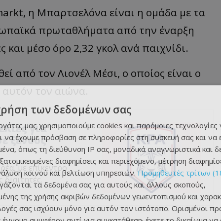
arkt, η Μπαρτσελόνα είναι η ομάδα με τα
ρωπαϊκά πρωταθλήματα από την έναρξη
ς και μέσο όρο 2,32 γκολ ανά παιχνίδι.
εί από τον Λιονέλ Μέσι, ο οποίος είναι ο
 αυτόν τον αιώνα.
χρήση των δεδομένων σας
εργάτες μας χρησιμοποιούμε cookies και παρόμοιες τεχνολογίες 
ελίες για
ι να έχουμε πρόσβαση σε πληροφορίες στη συσκευή σας και να
ε ξένους
ένα, όπως τη διεύθυνση IP σας, μοναδικά αναγνωριστικά και 
εξατομικευμένες διαφημίσεις και περιεχόμενο, μέτρηση διαφημίσ
ρέα, με επίκεντρο
νάλυση κοινού και βελτίωση υπηρεσιών.
Προμηθευτές τρίτων (1
 διαιτητές.
ργάζονται τα δεδομένα σας για αυτούς και άλλους σκοπούς,
ένης της χρήσης ακριβών δεδομένων γεωεντοπισμού και χαρακ
ιλογές σας ισχύουν μόνο για αυτόν τον ιστότοπο. Ορισμένοι πρ
 έννομο συμφέρον αντί για συγκατάθεση· έχετε το δικαίωμα να