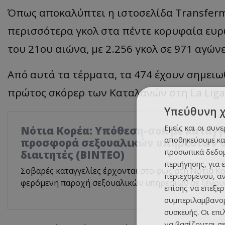
Όπως αποκαλύπτει η ιστοσελίδα Transferm
περισσότερα γκολ στα πέντε κορυφαία ευ
του 21ου αιώνα, με 2.256 γκολ σε 971 αγώνε
Από αυτά τα τέρματα, τα 474 έχουν σημειωθ
πρώτος σκόρερ των Καταλανών στη La Liga
Υπεύθυνη 
Εμείς και οι συν
Νότια Κορέα: Υπόθεση-σοκ με καταγγ
αποθηκεύουμε κα
προσφορά σεξουαλικών υπηρεσιών σ
προσωπικά δεδομ
διαιτητές (BINTEO)
περιήγησης, για 
Σοβαρές καταγγελίες έρχονται στο φως στη Νότια Κο
περιεχομένου, α
φερόμενη παροχή σεξουαλικών υπηρεσιών σε ξένους
επίσης να επεξε
συμπεριλαμβανομ
συσκευής. Οι επ
να βασίζονται σε