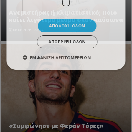
Ανεμιστήρας ή κλιματιστικό; Ποιο
καίει λιγότερο ρεύμα στον καύσωνα
ΑΠΟΔΟΧΉ ΌΛΩΝ
08.08.2026 - 23:44
ΑΠΌΡΡΙΨΗ ΌΛΩΝ
ΕΜΦΆΝΙΣΗ ΛΕΠΤΟΜΕΡΕΙΏΝ
«Συμφώνησε με Φεράν Τόρες»