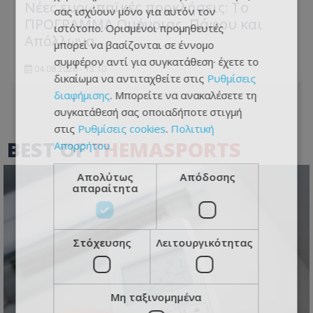
Νέες ευρωπαϊκές προκλήσεις: Το
σας ισχύουν μόνο για αυτόν τον
ΠΡΟΓΡΑΜΜΑ Ομόνοιας, Πάφου και
ιστότοπο. Ορισμένοι προμηθευτές
Απόλλωνα
μπορεί να βασίζονται σε έννομο
συμφέρον αντί για συγκατάθεση· έχετε το
04.08.2026 - 13:10
δικαίωμα να αντιταχθείτε στις
Ρυθμίσεις
διαφήμισης
. Μπορείτε να ανακαλέσετε τη
συγκατάθεσή σας οποιαδήποτε στιγμή
στις
Ρυθμίσεις cookies
.
Πολιτική
BEST OF
THEMASPORTS
Απορρήτου
Απολύτως
Απόδοσης
απαραίτητα
Στόχευσης
Λειτουργικότητας
Μη ταξινομημένα