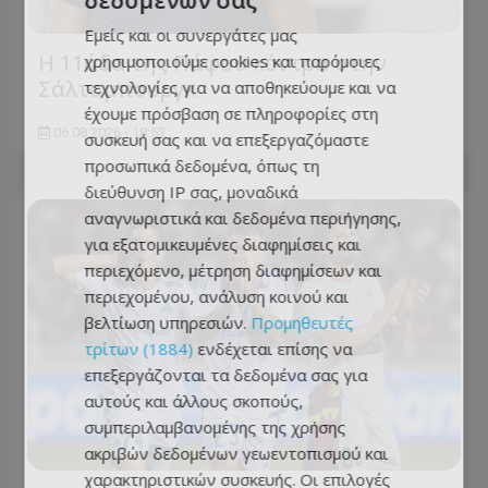
Εμείς και οι συνεργάτες μας
Η 11άδα της Πάφου κόντρα στην
χρησιμοποιούμε cookies και παρόμοιες
Σάλτσμπουργκ
τεχνολογίες για να αποθηκεύουμε και να
έχουμε πρόσβαση σε πληροφορίες στη
06.08.2026 - 18:53
συσκευή σας και να επεξεργαζόμαστε
προσωπικά δεδομένα, όπως τη
διεύθυνση IP σας, μοναδικά
αναγνωριστικά και δεδομένα περιήγησης,
για εξατομικευμένες διαφημίσεις και
περιεχόμενο, μέτρηση διαφημίσεων και
περιεχομένου, ανάλυση κοινού και
βελτίωση υπηρεσιών.
Προμηθευτές
τρίτων (1884)
ενδέχεται επίσης να
επεξεργάζονται τα δεδομένα σας για
αυτούς και άλλους σκοπούς,
συμπεριλαμβανομένης της χρήσης
ακριβών δεδομένων γεωεντοπισμού και
χαρακτηριστικών συσκευής. Οι επιλογές