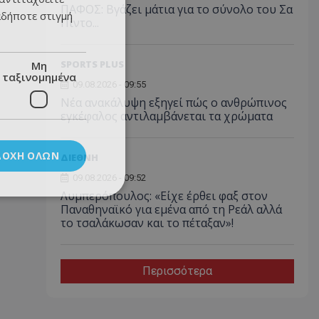
ΠΑΦΟΣ: Βγάζει μάτια για το σύνολο του Σα
αδήποτε στιγμή
Πίντο...
SPORTS PLUS
Μη
ταξινομημένα
09.08.2026 - 09:55
Νέα ανακάλυψη εξηγεί πώς ο ανθρώπινος
εγκέφαλος αντιλαμβάνεται τα χρώματα
ΔΟΧΉ ΌΛΩΝ
ΔΙΕΘΝΗ
09.08.2026 - 09:52
Λυμπερόπουλος: «Είχε έρθει φαξ στον
Παναθηναϊκό για εμένα από τη Ρεάλ αλλά
το τσαλάκωσαν και το πέταξαν»!
Περισσότερα