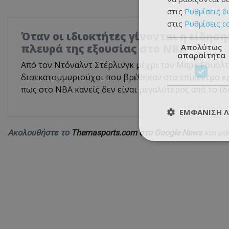
στις
Ρυθμίσεις δ
στις
Ρυθμίσεις c
Όταν οι ιδιοκτήτες γίνονται η είδηση
πλευρά της εξουσίας στο NBA
Απολύτως
απαραίτητα
Από τον Ντόναλντ Στέρλινγκ μέχρι τον Μαρκ Γουόλτ
δισεκατομμυριούχοι που βρέθηκαν στο επίκεντρο κρ
πως στο NBA κανείς δεν είναι μεγαλύτερος από το ίδι
ΕΜΦΆΝΙΣΗ 
Ακολουθήστε το
Themasports.com στο Google News
και μά