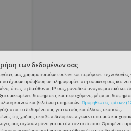
χρήση των δεδομένων σας
εργάτες μας χρησιμοποιούμε cookies και παρόμοιες τεχνολογίες 
ι να έχουμε πρόσβαση σε πληροφορίες στη συσκευή σας και να
ένα, όπως τη διεύθυνση IP σας, μοναδικά αναγνωριστικά και 
εξατομικευμένες διαφημίσεις και περιεχόμενο, μέτρηση διαφημίσ
νάλυση κοινού και βελτίωση υπηρεσιών.
Προμηθευτές τρίτων (1
ργάζονται τα δεδομένα σας για αυτούς και άλλους σκοπούς,
Η δημοσίευση κοινοποιήθηκε από το χρήστη NEA SALAMIS AMMOCHOSTOS A.C. (@neasalamis_ammochostos_a.c)
ένης της χρήσης ακριβών δεδομένων γεωεντοπισμού και χαρακ
ιλογές σας ισχύουν μόνο για αυτόν τον ιστότοπο. Ορισμένοι πρ
 έννομο συμφέρον αντί για συγκατάθεση· έχετε το δικαίωμα να