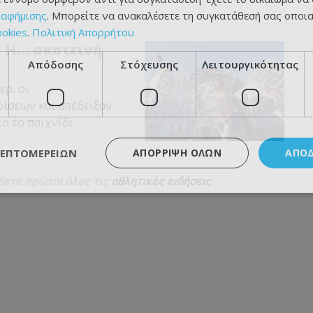
ιαφήμισης
. Μπορείτε να ανακαλέσετε τη συγκατάθεσή σας οποι
ookies
.
Πολιτική Απορρήτου
: Η… σκοτεινή
Απόδοσης
Στόχευσης
Λειτουργικότητας
ερ, οι
ίσεων και απέδειξαν
ο το παιχνίδι.
ΛΕΠΤΟΜΕΡΕΙΏΝ
ΑΠΌΡΡΙΨΗ ΌΛΩΝ
ΑΠΟ
θετε πρώτοι όλες τις
αθλητικές ειδήσεις