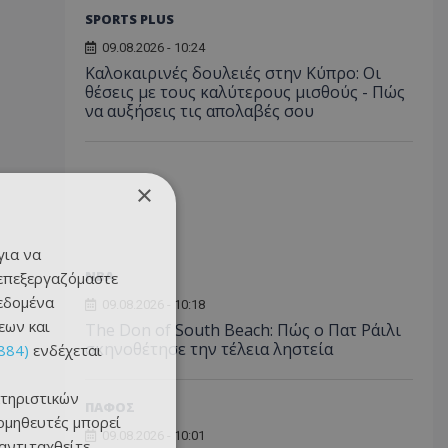
SPORTS PLUS
09.08.2026 - 10:24
Καλοκαιρινές δουλειές στην Κύπρο: Οι
θέσεις με τους καλύτερους μισθούς - Πώς
να αυξήσεις τις απολαβές σου
×
για να
NBA
 επεξεργαζόμαστε
δεδομένα
09.08.2026 - 10:18
εων και
The Don of South Beach: Πώς ο Πατ Ράιλι
σκηνοθέτησε την τέλεια ληστεία
884)
ενδέχεται
τηριστικών
ΠΑΦΟΣ
ομηθευτές μπορεί
09.08.2026 - 10:01
 αντιταχθείτε