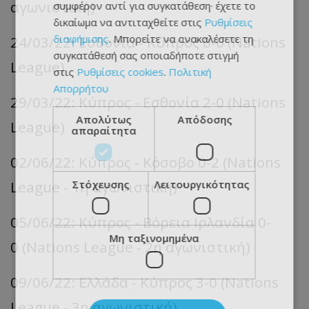
αγωνιστική)
συμφέρον αντί για συγκατάθεση· έχετε το
δικαίωμα να αντιταχθείτε στις
Ρυθμίσεις
διαφήμισης
. Μπορείτε να ανακαλέσετε τη
24/03/22: Εσθονία - Κύπρος 0-0 (Nations
συγκατάθεσή σας οποιαδήποτε στιγμή
League)
στις
Ρυθμίσεις cookies
.
Πολιτική
Απορρήτου
29/03/22: Κύπρος - Εσθονία 2-0 (Nations
Απολύτως
Απόδοσης
League)
απαραίτητα
02/06/22: Κύπρος - Κόσοβο 0-2 (Nations
Στόχευσης
Λειτουργικότητας
League - 1η αγωνιστική)
05/06/22: Κύπρος - Βόρεια Ιρλανδία 0-
Μη ταξινομημένα
0 (Nations League - 2η αγωνιστική)
09/06/22: Ελλάδα - Κύπρος 3-0 (Nations
League - 3η αγωνιστική)