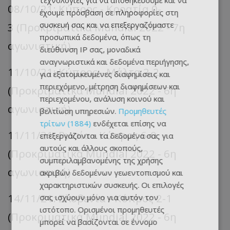
τεχνολογίες για να αποθηκεύουμε και να
08/10/21: Κύπρος - Κροατία 0-
έχουμε πρόσβαση σε πληροφορίες στη
συσκευή σας και να επεξεργαζόμαστε
3 (Προκριματικά Mundial 2022 - 7η
προσωπικά δεδομένα, όπως τη
αγωνιστική)
διεύθυνση IP σας, μοναδικά
αναγνωριστικά και δεδομένα περιήγησης,
11/10/21: Κύπρος - Μάλτα 2-2
για εξατομικευμένες διαφημίσεις και
περιεχόμενο, μέτρηση διαφημίσεων και
(Προκριματικά Mundial 2022 - 6η
περιεχομένου, ανάλυση κοινού και
αγωνιστική)
βελτίωση υπηρεσιών.
Προμηθευτές
τρίτων (1884)
ενδέχεται επίσης να
11/11/21: Ρωσία - Κύπρος 6-0
επεξεργάζονται τα δεδομένα σας για
αυτούς και άλλους σκοπούς,
(Προκριματικά Mundial 2022 - 6η
συμπεριλαμβανομένης της χρήσης
αγωνιστική)
ακριβών δεδομένων γεωεντοπισμού και
χαρακτηριστικών συσκευής. Οι επιλογές
14/11/21: Σλοβενία - Κύπρος 2-1
σας ισχύουν μόνο για αυτόν τον
ιστότοπο. Ορισμένοι προμηθευτές
(Προκριματικά Mundial 2022 - 6η
μπορεί να βασίζονται σε έννομο