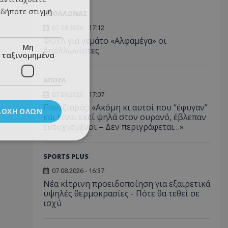
αδήποτε στιγμή
ΑΠΟΛΛΩΝΑΣ
07.08.2026 - 17:12
ΦΟΥΛ για γεμάτο «Αλφαμέγα» οι
Μη
Απόλλωνίστες
ταξινομημένα
ΑΠΟΕΛ
07.08.2026 - 17:07
Παντζιαράς: «Ακόμη κι αυτοί που “έφυγαν”
ΔΟΧΉ ΌΛΩΝ
και είναι εκεί ψηλά στον ουρανό, έβλεπαν
ευτυχισμένοι – Δεν περιγράφεται…»
SPORTS PLUS
07.08.2026 - 16:37
Νέα κίτρινη προειδοποίηση για εξαιρετικά
υψηλές θερμοκρασίες - Πότε θα τεθεί σε
ισχύ