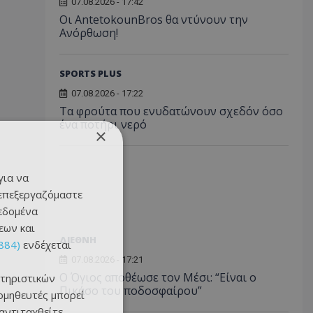
07.08.2026 - 17:42
Οι AntetokounBros θα ντύνουν την
Ανόρθωση!
SPORTS PLUS
07.08.2026 - 17:22
Τα φρούτα που ενυδατώνουν σχεδόν όσο
ένα ποτήρι νερό
×
για να
 επεξεργαζόμαστε
δεδομένα
εων και
ΔΙΕΘΝΗ
884)
ενδέχεται
07.08.2026 - 17:21
Ο Όγιος αποθέωσε τον Μέσι: “Είναι ο
τηριστικών
Πικάσο του ποδοσφαίρου”
ομηθευτές μπορεί
 αντιταχθείτε