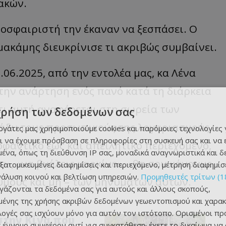
ακών.
θοσφαιριστή την έκαναν να ξεσπάσει. Ο
μακάμης διευκρίνισε τι ακριβώς συμβαίνει.
.06.2025, από την εντολέα μας, κα Λένα
την ανάρτηση ενός πανό κατά τη διάρκεια
τι αυτή αναφέρεται στη σωρεία των
χρήση των δεδομένων σας
άδυ τους προσωπικούς της λογαριασμούς
εργάτες μας χρησιμοποιούμε cookies και παρόμοιες τεχνολογίες 
ι να έχουμε πρόσβαση σε πληροφορίες στη συσκευή σας και να
κοφαντικό έως και απειλητικό περιεχόμενο,
ένα, όπως τη διεύθυνση IP σας, μοναδικά αναγνωριστικά και 
υ», «να βγάλεις καρκίνο», «θα σου κάνουμε
εξατομικευμένες διαφημίσεις και περιεχόμενο, μέτρηση διαφημίσ
νάλυση κοινού και βελτίωση υπηρεσιών.
Προμηθευτές τρίτων (1
νυμους και μη – των μηνυμάτων αυτών.
ργάζονται τα δεδομένα σας για αυτούς και άλλους σκοπούς,
ένης της χρήσης ακριβών δεδομένων γεωεντοπισμού και χαρακ
ιλογές σας ισχύουν μόνο για αυτόν τον ιστότοπο. Ορισμένοι πρ
στην Κίνα που
 έννομο συμφέρον αντί για συγκατάθεση· έχετε το δικαίωμα να