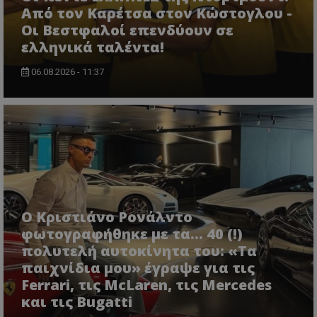
Από τον Καρέτσα στον Κώστογλου -
Οι Βεστφαλοί επενδύουν σε
ελληνικά ταλέντα!
06.08.2026 - 11:37
Ο Κριστιάνο Ρονάλντο
φωτογραφήθηκε με τα... 40 (!)
πολυτελή αυτοκίνητα του: «Τα
παιχνίδια μου» έγραψε για τις
Ferrari, τις McLaren, τις Mercedes
και τις Bugatti