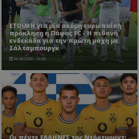
ΕΤΟΙΜΗ για μία ακόμη ευρωπαϊκή
πρόκληση η Πάφος FC - Η πιθανή
ενδεκάδα για την πρώτη μάχη με
Σάλτσμπουργκ
06.08.2026 - 12:00
Οι πέντε ΕΛΛΗΝΕΣ της Ντόρτμουντ: