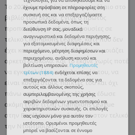
τεχνολογίες για να αποθηκεύουμε και να
Το 2024 έγραψε ένα ακόμα κεφάλαιο στο
έχουμε πρόσβαση σε πληροφορίες στη
συσκευή σας και να επεξεργαζόμαστε
βιβλίο των ρεκόρ. Έγινε ο πρώτος
προσωπικά δεδομένα, όπως τη
προπονητής με πέντε παρουσίες σε
διεύθυνση IP σας, μοναδικά
αναγνωριστικά και δεδομένα περιήγησης,
τελικό Champions League, κάτι που δεν
για εξατομικευμένες διαφημίσεις και
έχει καταφέρει κανείς άλλος και μοιάζει
περιεχόμενο, μέτρηση διαφημίσεων και
περιεχομένου, ανάλυση κοινού και
αρκετά δύσκολο. Και το έκανε χωρίς ποτέ
βελτίωση υπηρεσιών.
Προμηθευτές
να εγκαταλείψει τη φιλοσοφία του, να
τρίτων (1884)
ενδέχεται επίσης να
επεξεργάζονται τα δεδομένα σας για
είναι κοντά στους παίκτες του και όχι
αυτούς και άλλους σκοπούς,
πάνω από αυτούς. Παράλληλα έδωσε
συμπεριλαμβανομένης της χρήσης
ακριβών δεδομένων γεωεντοπισμού και
ακόμη έναν τίτλο Champions League
χαρακτηριστικών συσκευής. Οι επιλογές
στην Βασίλισσα αφού νίκησε στον τελικό
σας ισχύουν μόνο για αυτόν τον
ιστότοπο. Ορισμένοι προμηθευτές
την Ντόρτμουντ.
μπορεί να βασίζονται σε έννομο