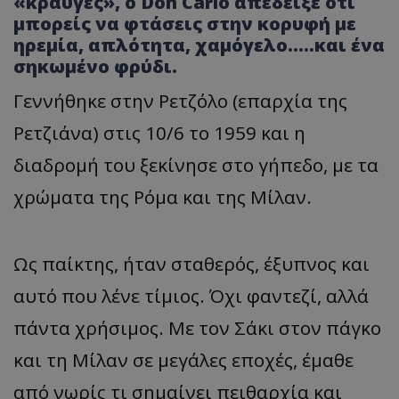
«κραυγές», ο Don Carlo απέδειξε ότι
μπορείς να φτάσεις στην κορυφή με
ηρεμία, απλότητα, χαμόγελο.....και ένα
σηκωμένο φρύδι.
Γεννήθηκε στην Ρετζόλο (επαρχία της
Ρετζιάνα) στις 10/6 το 1959 και η
διαδρομή του ξεκίνησε στο γήπεδο, με τα
χρώματα της Ρόμα και της Μίλαν.
Ως παίκτης, ήταν σταθερός, έξυπνος και
αυτό που λένε τίμιος. Όχι φαντεζί, αλλά
πάντα χρήσιμος. Με τον Σάκι στον πάγκο
και τη Μίλαν σε μεγάλες εποχές, έμαθε
από νωρίς τι σημαίνει πειθαρχία και