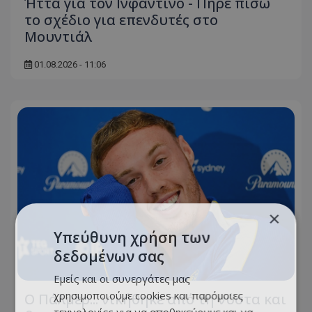
Ήττα για τον Ινφαντίνο - Πήρε πίσω
το σχέδιο για επενδυτές στο
Μουντιάλ
01.08.2026 - 11:06
×
Υπεύθυνη χρήση των
δεδομένων σας
Εμείς και οι συνεργάτες μας
χρησιμοποιούμε cookies και παρόμοιες
Ο Πάλμερ... νικήθηκε από τη νύστα και