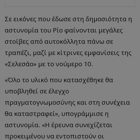
Σε εικόνες που έδωσε στη δημοσιότητα η
αστυνομία του Ρίο φαίνονται μεγάλες
στοίβες από α
υτοκόλλητ
α π
άνω
σε
τρ
απ
έζι
, μαζί με κίτρινες εμφανίσεις της
«
Σελεσάο
»
με το νούμερο 10.
«
Όλο το υλικό που κατασχέθηκε θα
υποβληθεί σε έλεγχο
πραγματογνωμοσύνης και στη συνέχεια
θα κατα
στρ
α
φεί
»,
υπογράμμισε η
αστυνομία.
«
Η έρευνα συνεχίζεται
προκειμένου να εντοπιστούν οι