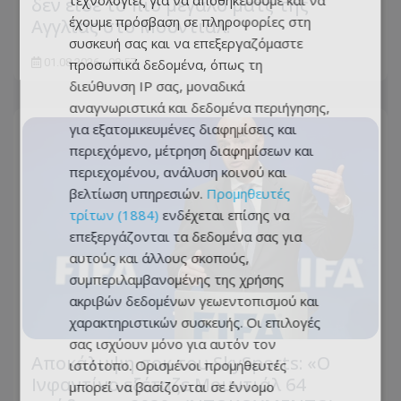
τεχνολογίες για να αποθηκεύουμε και να
δεν είδε το πιο μεγάλο ματς της
έχουμε πρόσβαση σε πληροφορίες στη
Αγγλίας στο Μουντιάλ!
συσκευή σας και να επεξεργαζόμαστε
01.08.2026 - 08:57
προσωπικά δεδομένα, όπως τη
διεύθυνση IP σας, μοναδικά
αναγνωριστικά και δεδομένα περιήγησης,
για εξατομικευμένες διαφημίσεις και
περιεχόμενο, μέτρηση διαφημίσεων και
περιεχομένου, ανάλυση κοινού και
βελτίωση υπηρεσιών.
Προμηθευτές
τρίτων (1884)
ενδέχεται επίσης να
επεξεργάζονται τα δεδομένα σας για
αυτούς και άλλους σκοπούς,
συμπεριλαμβανομένης της χρήσης
ακριβών δεδομένων γεωεντοπισμού και
χαρακτηριστικών συσκευής. Οι επιλογές
σας ισχύουν μόνο για αυτόν τον
Αποκάλυψη σοκ του SkySports: «O
ιστότοπο. Ορισμένοι προμηθευτές
Ινφαντίνο εξέταζε Μουντιάλ 64
μπορεί να βασίζονται σε έννομο