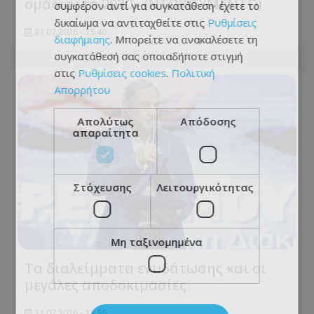
ομάδων το 2030» (ΝΤΟΚΟΥΜΕΝΤΟ)
συμφέρον αντί για συγκατάθεση· έχετε το
δικαίωμα να αντιταχθείτε στις
Ρυθμίσεις
31.07.2026 - 15:40
διαφήμισης
. Μπορείτε να ανακαλέσετε τη
συγκατάθεσή σας οποιαδήποτε στιγμή
στις
Ρυθμίσεις cookies
.
Πολιτική
Απορρήτου
Απολύτως
Απόδοσης
απαραίτητα
Στόχευσης
Λειτουργικότητας
Μη ταξινομημένα
Τα διαλείμματα ενυδάτωσης και οι
μεγάλες αποδοκιμασίες
31.07.2026 - 13:55