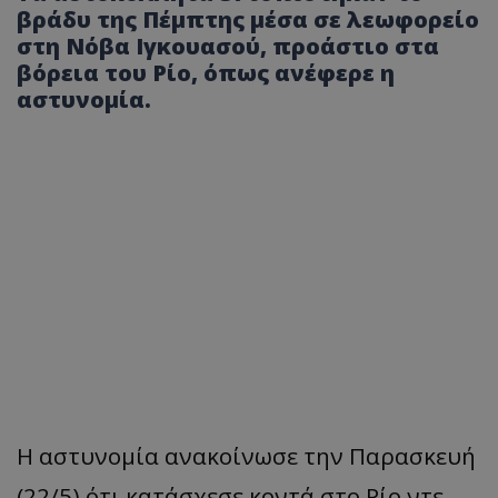
βράδυ της Πέμπτης μέσα σε λεωφορείο
στη Νόβα Ιγκουασού, προάστιο στα
βόρεια του Ρίο, όπως ανέφερε η
αστυνομία.
Η α
στυνομί
α ανα
κοίνωσε
την
Παρα
σκευή
(22/5)
ότι
κα
τάσχεσε
κοντά
στο
Ρίο
ντε