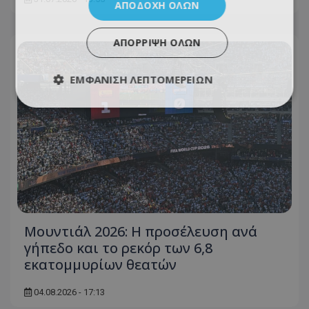
ΑΠΟΔΟΧΉ ΌΛΩΝ
ΑΠΌΡΡΙΨΗ ΌΛΩΝ
ΕΜΦΆΝΙΣΗ ΛΕΠΤΟΜΕΡΕΙΏΝ
Μουντιάλ 2026: Η προσέλευση ανά
γήπεδο και το ρεκόρ των 6,8
εκατομμυρίων θεατών
04.08.2026 - 17:13