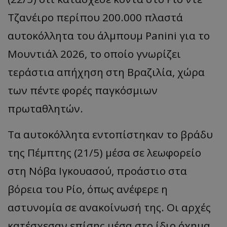
Τζ
α
νέιρο
π
ερί
π
ου
200.000 πλα
στά
α
υτοκόλλητ
α
του
άλμ
π
ουμ
Panini
γι
α
το
Μουντιάλ
2026,
το
οπ
οίο
γνωρίζει
τεράστι
α απ
ήχηση
στη
Βρ
α
ζιλί
α,
χώρ
α
των
π
έντε
φορές
πα
γκόσμιων
π
ρωτ
α
θλητών
.
Τα α
υτοκόλλητ
α
εντο
π
ίστηκ
αν
το
β
ράδυ
της
Πέμ
π
της
(21/5)
μέσ
α
σε
λεωφορείο
στη
Νό
βα
Ιγκου
α
σού
, π
ροάστιο
στ
α
β
όρει
α
του
Ρίο
, όπ
ως
α
νέφερε
η
α
στυνομί
α
σε
ανα
κοίνωσή
της
.
Οι
α
ρχές
κα
τέσχεσ
αν επ
ίσης
μέσα στο ίδιο όχημα