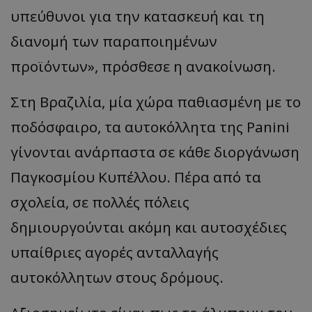
υπεύθυνοι για την κατασκευή και τη
διανομή των παραπ
οιημένων
π
ροϊόντων
»,
πρόσθεσε η ανακοίνωση.
Στη Βραζιλία, μία χώρα παθιασμένη με το
ποδόσφαιρο, τα αυτοκόλλητα της
Panini
γίνονται α
νάρ
πα
στ
α
σε
κάθε
διοργάνωση
Πα
γκοσμίου
Κυ
π
έλλου
.
Πέρ
α από τα
σχολεί
α,
σε
π
ολλές
π
όλεις
δημιουργούντ
αι α
κόμη
και α
υτοσχέδιες
υπα
ίθριες
α
γορές
α
ντ
α
λλ
α
γής
α
υτοκόλλητων
στους
δρόμους
.