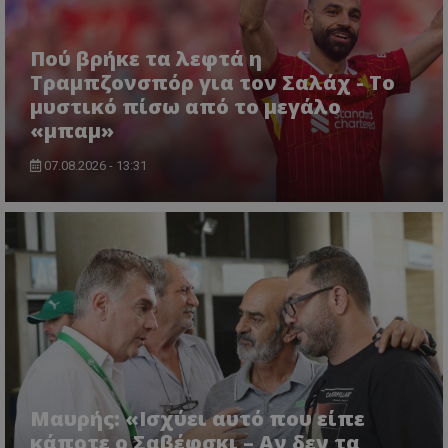
Πού βρήκε τα λεφτά η
Τραμπζονσπόρ για τον Σαλάχ - Το
μυστικό πίσω από το μεγάλο
«μπαμ»
07.08.2026 - 13:31
Μαυρής: «Ισχύει αυτό που είπε
κάποτε ο Σαβέφσκι – Αν δεν τα