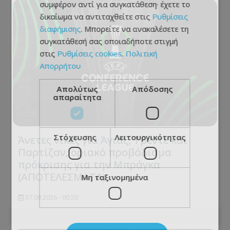
συμφέρον αντί για συγκατάθεση· έχετε το
δικαίωμα να αντιταχθείτε στις
Ρυθμίσεις
διαφήμισης
. Μπορείτε να ανακαλέσετε τη
συγκατάθεσή σας οποιαδήποτε στιγμή
στις
Ρυθμίσεις cookies
.
Πολιτική
Απορρήτου
Απολύτως
Απόδοσης
απαραίτητα
Στόχευσης
Λειτουργικότητας
Άνετες νίκες για Άγιαξ, Τβέντε και
Παρτίζαν, οριακό προβάδισμα
πρόκρισης για την Μπράγκα
(ΑΠΟΤΕΛΕΣΜΑΤΑ)
Μη ταξινομημένα
07.08.2026 - 00:20