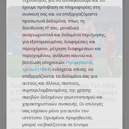
τεχνολογίες για να αποθηκεύουμε και να
έχουμε πρόσβαση σε πληροφορίες στη
συσκευή σας και να επεξεργαζόμαστε
προσωπικά δεδομένα, όπως τη
διεύθυνση IP σας, μοναδικά
αναγνωριστικά και δεδομένα περιήγησης,
για εξατομικευμένες διαφημίσεις και
περιεχόμενο, μέτρηση διαφημίσεων και
περιεχομένου, ανάλυση κοινού και
βελτίωση υπηρεσιών.
Προμηθευτές
τρίτων (1884)
ενδέχεται επίσης να
επεξεργάζονται τα δεδομένα σας για
αυτούς και άλλους σκοπούς,
Έριξε ΤΡΙΑΡΑ στην Μακάμπι Τελ Αβίβ
συμπεριλαμβανομένης της χρήσης
η ΤΣΣΚΑ των Πίττα και Σένσι - Έγραψε
ακριβών δεδομένων γεωεντοπισμού και
ασίστ ο Κύπριος άσος (ΣΤΙΓΜΙΟΤΥΠΑ)
χαρακτηριστικών συσκευής. Οι επιλογές
σας ισχύουν μόνο για αυτόν τον
07.08.2026 - 09:53
ιστότοπο. Ορισμένοι προμηθευτές
μπορεί να βασίζονται σε έννομο