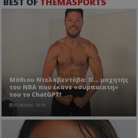
BEST OF
THEMASPORTS
Μάθιου Ντελαβεντόβα: Ο… μαχητής
του NBA που έκανε «συμπαίκτη»
του το ChatGPT!
07.08.2026 - 13:55