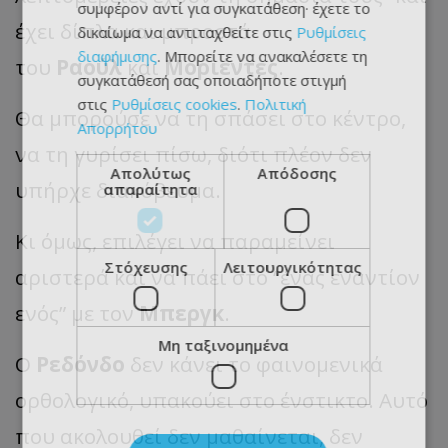
συμφέρον αντί για συγκατάθεση· έχετε το
έχει δίπλα και μπροστά
δικαίωμα να αντιταχθείτε στις
Ρυθμίσεις
διαφήμισης
. Μπορείτε να ανακαλέσετε τη
του
Ραούλ
και
Μοριέντες
.
συγκατάθεσή σας οποιαδήποτε στιγμή
στις
Ρυθμίσεις cookies
.
Πολιτική
Θα μπορούσε να τη σπάσει στο κέντρο,
Απορρήτου
να τη γυρίσει πίσω, διότι πλέον δεν
Απολύτως
Απόδοσης
υπήρχε διακύβευμα.
απαραίτητα
Κι όμως, επιλέγει να παραμείνει
Στόχευσης
Λειτουργικότητας
αριστερά και να πάει στο “ένας εναντίον
ενός” με τον
Μπεργκ
.
Μη ταξινομημένα
Ο
Ρεδόνδο
δεν κάνει το φαινομενικά
ορθολογικό, υπακούει στο ένστικτο. Αυτό
που ακολουθεί δεν μαθαίνεται, δεν