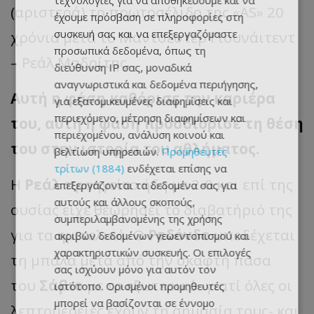
τεχνολογίες για να αποθηκεύουμε και να
(αριστερά) το πρωτοσέλιδο της «AS» 20
έχουμε πρόσβαση σε πληροφορίες στη
συσκευή σας και να επεξεργαζόμαστε
χρόνια μετά το Μάντσεστερ Γιουνάιτεντ
προσωπικά δεδομένα, όπως τη
– Ρεάλ Μαδρίτης.
διεύθυνση IP σας, μοναδικά
αναγνωριστικά και δεδομένα περιήγησης,
Αυτή η φάση καθόρισε την καριέρα
για εξατομικευμένες διαφημίσεις και
περιεχόμενο, μέτρηση διαφημίσεων και
του, αυτή η φάση προσδιόρισε τη θέση
περιεχομένου, ανάλυση κοινού και
του στην ιστορία του αθλήματος.
βελτίωση υπηρεσιών.
Προμηθευτές
τρίτων (1884)
ενδέχεται επίσης να
Η
Ρεάλ
προηγείτο ήδη με 2-0 και επί της
επεξεργάζονται τα δεδομένα σας για
αυτούς και άλλους σκοπούς,
ουσίας είχε θεωρήσει το διαβατήριό της
συμπεριλαμβανομένης της χρήσης
για τα ημιτελικά. Ο
Ρεδόνδο
υποδέχεται
ακριβών δεδομένων γεωεντοπισμού και
χαρακτηριστικών συσκευής. Οι επιλογές
τη μπάλα μετά από την σκαφτή πάσα
σας ισχύουν μόνο για αυτόν τον
του
Σάβιο
με το εξωτερικό -γιατί όλες οι
ιστότοπο. Ορισμένοι προμηθευτές
μπορεί να βασίζονται σε έννομο
λεπτομέρειες έχουν τη σημασία τους- και