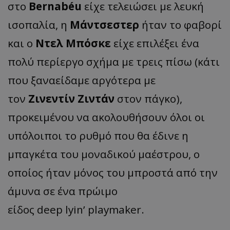
στο
Bernabéu
είχε τελειώσει με λευκή
ισοπαλία, η
Μάντσεστερ
ήταν το φαβορί
και ο
Ντελ Μπόσκε
είχε επιλέξει ένα
πολύ περίεργο σχήμα με τρεις πίσω (κάτι
που ξαναείδαμε αργότερα με
τον
Ζινεντίν Ζιντάν
στον πάγκο),
προκειμένου να ακολουθήσουν όλοι οι
υπόλοιποι το ρυθμό που θα έδινε η
μπαγκέτα του μοναδικού μαέστρου, ο
οποίος ήταν μόνος του μπροστά από την
άμυνα σε ένα πρώιμο
είδος
deep
lyin
’
playmaker
.