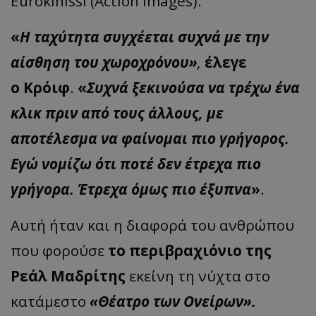
Eurokinissi (Action Images).
«
Η ταχύτητα συγχέεται συχνά με την
αίσθηση του χωροχρόνου»
,
έλεγε
ο
Κρόιφ
.
«
Συχνά ξεκινούσα να τρέχω ένα
κλικ πριν από τους άλλους, με
αποτέλεσμα να φαίνομαι πιο γρήγορος.
Εγώ νομίζω ότι ποτέ δεν έτρεχα πιο
γρήγορα. Έτρεχα όμως πιο έξυπνα
»
.
Αυτή ήταν και η διαφορά του ανθρώπου
που φορούσε
το περιβραχιόνιο της
Ρεάλ Μαδρίτης
εκείνη τη νύχτα στο
κατάμεστο
«Θέατρο των Ονείρων».