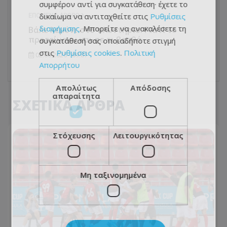
συμφέρον αντί για συγκατάθεση· έχετε το
δικαίωμα να αντιταχθείτε στις
Ρυθμίσεις
ΕΠΌΜΕΝΟ ΆΡΘΡΟ
διαφήμισης
. Μπορείτε να ανακαλέσετε τη
Βάλε λεμόνι στο πλυντήριο: Γιατί το
προτείνουν και σε τι βοηθά
συγκατάθεσή σας οποιαδήποτε στιγμή
στις
Ρυθμίσεις cookies
.
Πολιτική
02.06.2025 - 09:07
Απορρήτου
Απολύτως
Απόδοσης
απαραίτητα
ΣΧΕΤΙΚΑ ΑΡΘΡΑ
Στόχευσης
Λειτουργικότητας
Μη ταξινομημένα