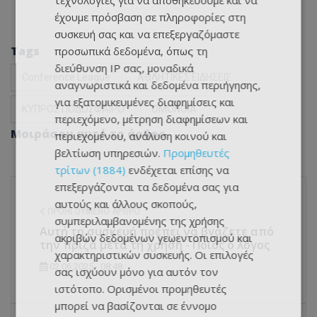
τεχνολογίες για να αποθηκεύουμε και να
έχουμε πρόσβαση σε πληροφορίες στη
συσκευή σας και να επεξεργαζόμαστε
Tags
προσωπικά δεδομένα, όπως τη
διεύθυνση IP σας, μοναδικά
Conference League
ΑΘΛΗΤΙΚΕΣ ΕΙΔΗΣΕΙΣ
αναγνωριστικά και δεδομένα περιήγησης,
για εξατομικευμένες διαφημίσεις και
ΚΥΠΡΟΣ ΠΟΔΟΣΦΑΙΡΟ
ΟΜΟΝΟΙΑ
περιεχόμενο, μέτρηση διαφημίσεων και
Μοιράσου αυτό το άρθρο
περιεχομένου, ανάλυση κοινού και
βελτίωση υπηρεσιών.
Προμηθευτές
τρίτων (1884)
ενδέχεται επίσης να
επεξεργάζονται τα δεδομένα σας για
αυτούς και άλλους σκοπούς,
ΠΡΟΗΓΟΎΜΕΝΟ ΆΡΘΡΟ
συμπεριλαμβανομένης της χρήσης
Αυτή τη συσκευή πρέπει να βγάζετε από
ακριβών δεδομένων γεωεντοπισμού και
την πρίζα μετά τη χρήση - Ποιος ο λόγος
χαρακτηριστικών συσκευής. Οι επιλογές
02.06.2025 - 08:48
σας ισχύουν μόνο για αυτόν τον
ιστότοπο. Ορισμένοι προμηθευτές
μπορεί να βασίζονται σε έννομο