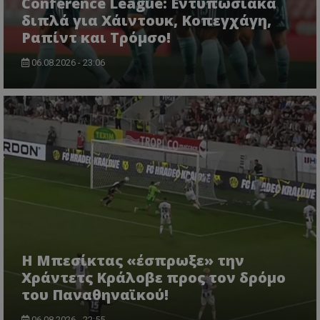
Conference League: Εντυπωσιακά
διπλά για Χάιντουκ, Κοπεγχάγη,
Ραπίντ και Τρόμσο!
06.08.2026 - 23:06
Η Μπεσίκτας «έσπρωξε» την
Χράντετς Κράλοβε προς τον δρόμο
του Παναθηναϊκού!
06.08.2026 - 22:55