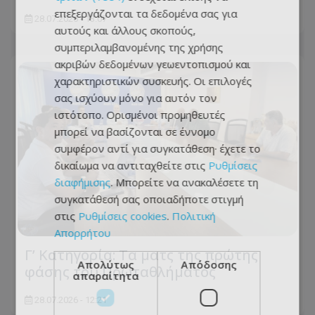
επεξεργάζονται τα δεδομένα σας για
28.07.2026 - 13:07
αυτούς και άλλους σκοπούς,
συμπεριλαμβανομένης της χρήσης
ακριβών δεδομένων γεωεντοπισμού και
χαρακτηριστικών συσκευής. Οι επιλογές
σας ισχύουν μόνο για αυτόν τον
ιστότοπο. Ορισμένοι προμηθευτές
μπορεί να βασίζονται σε έννομο
συμφέρον αντί για συγκατάθεση· έχετε το
δικαίωμα να αντιταχθείτε στις
Ρυθμίσεις
διαφήμισης
. Μπορείτε να ανακαλέσετε τη
συγκατάθεσή σας οποιαδήποτε στιγμή
στις
Ρυθμίσεις cookies
.
Πολιτική
Απορρήτου
Γ’ Κατηγορία: Τα ματς της πρώτης
Απολύτως
Απόδοσης
φάσης του Πρωταθλήματος
απαραίτητα
28.07.2026 - 12:21