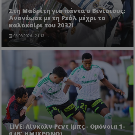
Στη Μαδρίτη για πάντα ο Βινίσιους:
Ανανέωσε με τη Ρεάλ μέχρι το
καλοκαίρι του 2032!
06.08.2026 - 21:13
LIVE: Λίνκολν Ρεντ Ιμπς - Ομόνοια 1-
0 (Β' ΗΜΙΧΡΟΝΟ)