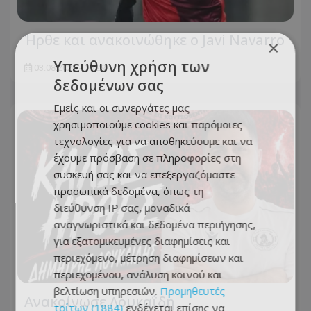
Ήρθε και ανακοινώθηκε ο Javi Navarro
×
Υπεύθυνη χρήση των
03.08.2026 - 16:29
δεδομένων σας
Εμείς και οι συνεργάτες μας
χρησιμοποιούμε cookies και παρόμοιες
τεχνολογίες για να αποθηκεύουμε και να
έχουμε πρόσβαση σε πληροφορίες στη
συσκευή σας και να επεξεργαζόμαστε
προσωπικά δεδομένα, όπως τη
διεύθυνση IP σας, μοναδικά
αναγνωριστικά και δεδομένα περιήγησης,
για εξατομικευμένες διαφημίσεις και
περιεχόμενο, μέτρηση διαφημίσεων και
περιεχομένου, ανάλυση κοινού και
βελτίωση υπηρεσιών.
Προμηθευτές
Ανακοίνωσε Λουκαΐδη
τρίτων (1884)
ενδέχεται επίσης να