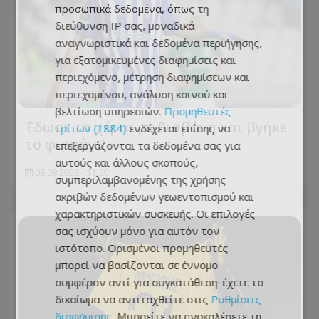
προσωπικά δεδομένα, όπως τη
διεύθυνση IP σας, μοναδικά
αναγνωριστικά και δεδομένα περιήγησης,
για εξατομικευμένες διαφημίσεις και
περιεχόμενο, μέτρηση διαφημίσεων και
περιεχομένου, ανάλυση κοινού και
βελτίωση υπηρεσιών.
Προμηθευτές
Έδωσε τα χέρια με Ρισβάνη και βγήκε
τρίτων (1884)
ενδέχεται επίσης να
το φιρμάνι!
επεξεργάζονται τα δεδομένα σας για
αυτούς και άλλους σκοπούς,
08.08.2026 - 11:50
συμπεριλαμβανομένης της χρήσης
ακριβών δεδομένων γεωεντοπισμού και
χαρακτηριστικών συσκευής. Οι επιλογές
σας ισχύουν μόνο για αυτόν τον
ιστότοπο. Ορισμένοι προμηθευτές
μπορεί να βασίζονται σε έννομο
συμφέρον αντί για συγκατάθεση· έχετε το
δικαίωμα να αντιταχθείτε στις
Ρυθμίσεις
διαφήμισης
. Μπορείτε να ανακαλέσετε τη