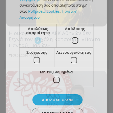
συγκατάθεσή σας οποιαδήποτε στιγμή
στις
Ρυθμίσεις cookies
.
Πολιτική
Απορρήτου
Απολύτως
Απόδοσης
Η οικογένεια της ΑΕΚ Αθηνών δεν
απαραίτητα
ξεχνά τον Μιχάλη Κατσούρη: «Πάντα,
Παντού, Παρών»
Στόχευσης
Λειτουργικότητας
08.08.2026 - 11:32
Μη ταξινομημένα
ΑΠΟΔΟΧΉ ΌΛΩΝ