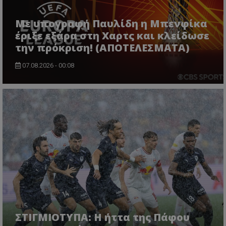
Με υπογραφή Παυλίδη η Μπενφίκα
έριξε εξάρα στη Χαρτς και κλείδωσε
την πρόκριση! (ΑΠΟΤΕΛΕΣΜΑΤΑ)
07.08.2026 - 00:08
ΣΤΙΓΜΙΟΤΥΠΑ: Η ήττα της Πάφου