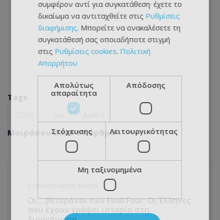
συμφέρον αντί για συγκατάθεση· έχετε το
δικαίωμα να αντιταχθείτε στις
Ρυθμίσεις
διαφήμισης
. Μπορείτε να ανακαλέσετε τη
συγκατάθεσή σας οποιαδήποτε στιγμή
στις
Ρυθμίσεις cookies
.
Πολιτική
Απορρήτου
Απολύτως
Απόδοσης
απαραίτητα
Tags
07/06
Jun
Διεθνή
Στόχευσης
Λειτουργικότητας
Μοιράσου αυτό το άρθρο
Μη ταξινομημένα
ΠΡΟΗΓΟΎΜΕΝΟ ΆΡΘΡΟ
Οι… βετεράνοι των Final Four: Οι Έλληνες
που έχουν γράψει ιστορία στη
διοργάνωση