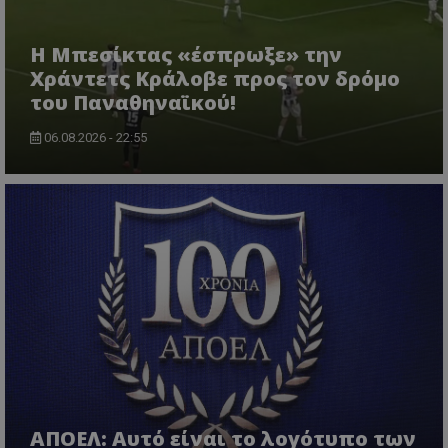
Η Μπεσίκτας «έσπρωξε» την
Χράντετς Κράλοβε προς τον δρόμο
του Παναθηναϊκού!
06.08.2026 - 22:55
ΑΠΟΕΛ: Αυτό είναι το λογότυπο των