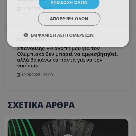
ΑΠΟΔΟΧΉ ΌΛΩΝ
23.05.2025 - 16:13
ΑΠΌΡΡΙΨΗ ΌΛΩΝ
ΕΜΦΆΝΙΣΗ ΛΕΠΤΟΜΕΡΕΙΏΝ
ΕΠΌΜΕΝΟ ΆΡΘΡΟ
Σπανούλης: «Η αγάπη μου για τον
Ολυμπιακό δεν μπορεί να αμφισβητηθεί,
αλλά θα κάνω τα πάντα για να τον
νικήσω»
19.05.2025 - 23:00
ΣΧΕΤΙΚΑ ΑΡΘΡΑ