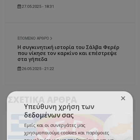
27.05.2025 - 18:31
ΕΠΌΜΕΝΟ ΆΡΘΡΟ
Η συγκινητική ιστορία του Σάλβα Φερέρ
που νίκησε τον καρκίνο και επέστρεψε
στα γήπεδα
26.05.2025 - 21:22
×
ΣΧΕΤΙΚΑ ΑΡΘΡΑ
Υπεύθυνη χρήση των
δεδομένων σας
Εμείς και οι συνεργάτες μας
χρησιμοποιούμε cookies και παρόμοιες