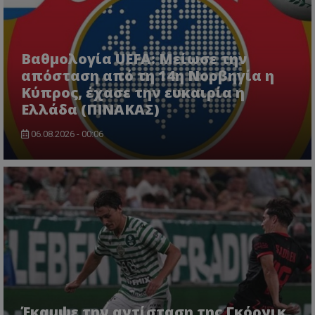
Βαθμολογία UEFA: Μείωσε την
απόσταση από τη 14η Νορβηγία η
Κύπρος, έχασε την ευκαιρία η
Ελλάδα (ΠΙΝΑΚΑΣ)
06.08.2026 - 00:06
Έκαμψε την αντίσταση της Γκόρνικ