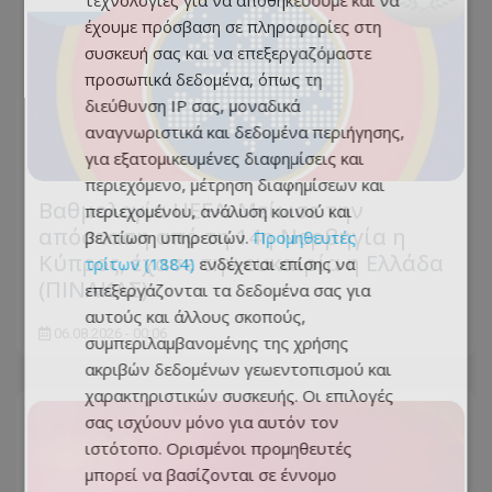
τεχνολογίες για να αποθηκεύουμε και να
έχουμε πρόσβαση σε πληροφορίες στη
συσκευή σας και να επεξεργαζόμαστε
προσωπικά δεδομένα, όπως τη
διεύθυνση IP σας, μοναδικά
αναγνωριστικά και δεδομένα περιήγησης,
για εξατομικευμένες διαφημίσεις και
περιεχόμενο, μέτρηση διαφημίσεων και
Βαθμολογία UEFA: Μείωσε την
περιεχομένου, ανάλυση κοινού και
απόσταση από τη 14η Νορβηγία η
βελτίωση υπηρεσιών.
Προμηθευτές
Κύπρος, έχασε την ευκαιρία η Ελλάδα
τρίτων (1884)
ενδέχεται επίσης να
(ΠΙΝΑΚΑΣ)
επεξεργάζονται τα δεδομένα σας για
αυτούς και άλλους σκοπούς,
06.08.2026 - 00:06
συμπεριλαμβανομένης της χρήσης
ακριβών δεδομένων γεωεντοπισμού και
χαρακτηριστικών συσκευής. Οι επιλογές
σας ισχύουν μόνο για αυτόν τον
ιστότοπο. Ορισμένοι προμηθευτές
μπορεί να βασίζονται σε έννομο