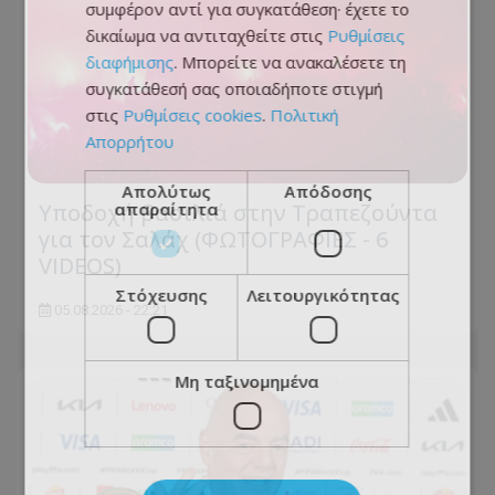
συμφέρον αντί για συγκατάθεση· έχετε το
δικαίωμα να αντιταχθείτε στις
Ρυθμίσεις
διαφήμισης
. Μπορείτε να ανακαλέσετε τη
συγκατάθεσή σας οποιαδήποτε στιγμή
στις
Ρυθμίσεις cookies
.
Πολιτική
Απορρήτου
Απολύτως
Απόδοσης
απαραίτητα
Υποδοχή βασιλιά στην Τραπεζούντα
για τον Σαλάχ (ΦΩΤΟΓΡΑΦΙΕΣ - 6
VIDEOS)
Στόχευσης
Λειτουργικότητας
05.08.2026 - 22:21
Μη ταξινομημένα