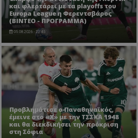
και φλερτάρει με τα playoffs του
Europa League η Φερεντσβάρος
(ΒΙΝΤΕΟ - ΠΡΟΓΡΑΜΜΑ)
05.08.2026 - 23:45
Προβλημάτισε ο Παναθηναϊκός,
έμεινε στο «Χ» με την ΤΣΣΚΑ 1948
και θα διεκδικήσει την πρόκριση
στη Σόφια