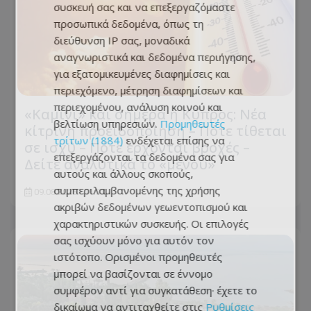
συσκευή σας και να επεξεργαζόμαστε
προσωπικά δεδομένα, όπως τη
διεύθυνση IP σας, μοναδικά
αναγνωριστικά και δεδομένα περιήγησης,
για εξατομικευμένες διαφημίσεις και
περιεχόμενο, μέτρηση διαφημίσεων και
περιεχομένου, ανάλυση κοινού και
«Καμίνι» και σήμερα η Κύπρος: Νέα
βελτίωση υπηρεσιών.
Προμηθευτές
κίτρινη προειδοποίηση – Πότε τίθεται
τρίτων (1884)
ενδέχεται επίσης να
σε ισχύ – Πότε έρχονται βροχές –
επεξεργάζονται τα δεδομένα σας για
Δείτε αναλυτικά το «μενού»
αυτούς και άλλους σκοπούς,
συμπεριλαμβανομένης της χρήσης
09.08.2026 - 11:33
ακριβών δεδομένων γεωεντοπισμού και
χαρακτηριστικών συσκευής. Οι επιλογές
σας ισχύουν μόνο για αυτόν τον
ιστότοπο. Ορισμένοι προμηθευτές
μπορεί να βασίζονται σε έννομο
συμφέρον αντί για συγκατάθεση· έχετε το
δικαίωμα να αντιταχθείτε στις
Ρυθμίσεις