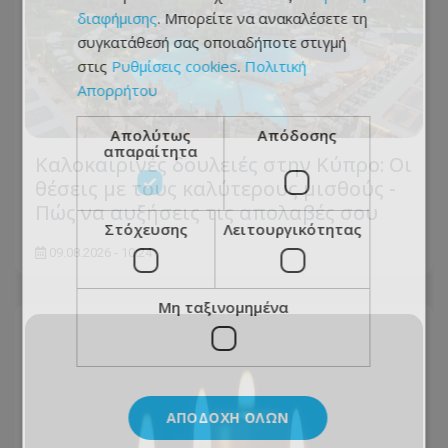
διαφήμισης
. Μπορείτε να ανακαλέσετε τη
συγκατάθεσή σας οποιαδήποτε στιγμή
στις
Ρυθμίσεις cookies
.
Πολιτική
Απορρήτου
Απολύτως
Απόδοσης
απαραίτητα
Καλοκαιρινές δουλειές στην Κύπρο: Οι
θέσεις με τους καλύτερους μισθούς -
Πώς να αυξήσεις τις απολαβές σου
Στόχευσης
Λειτουργικότητας
09.08.2026 - 10:24
Μη ταξινομημένα
ΑΠΟΔΟΧΉ ΌΛΩΝ