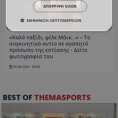
ΑΠΌΡΡΙΨΗ ΌΛΩΝ
ΕΜΦΆΝΙΣΗ ΛΕΠΤΟΜΕΡΕΙΏΝ
«Καλό ταξίδι, φίλε Μάικ…» – Το
συγκινητικό αντίο σε αγαπητό
πρόσωπο της εστίασης - Δείτε
φωτογραφία του
09.08.2026 - 09:23
BEST OF
THEMASPORTS