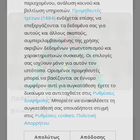
περιεχομένου, ανάλυση κοινού και
βελτίωση υπηρεσιών.
Προμηθευτές
τρίτων (1884)
ενδέχεται επίσης να
επεξεργάζονται τα δεδομένα σας για
αυτούς και άλλους σκοπούς,
συμπεριλαμβανομένης της χρήσης
ακριβών δεδομένων γεωεντοπισμού και
χαρακτηριστικών συσκευής. Οι επιλογές
σας ισχύουν μόνο για αυτόν τον
ιστότοπο. Ορισμένοι προμηθευτές
μπορεί να βασίζονται σε έννομο
συμφέρον αντί για συγκατάθεση· έχετε το
δικαίωμα να αντιταχθείτε στις
Ρυθμίσεις
ΠΑΦΙΤΗΣ ο Moumi Ngamaleu
διαφήμισης
. Μπορείτε να ανακαλέσετε τη
συγκατάθεσή σας οποιαδήποτε στιγμή
03.08.2026 - 21:43
στις
Ρυθμίσεις cookies
.
Πολιτική
Απορρήτου
Απολύτως
Απόδοσης