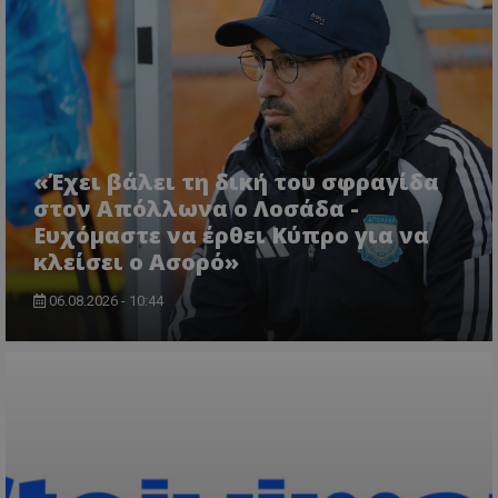
«Έχει βάλει τη δική του σφραγίδα
στον Απόλλωνα ο Λοσάδα -
Ευχόμαστε να έρθει Κύπρο για να
κλείσει ο Ασορό»
06.08.2026 - 10:44