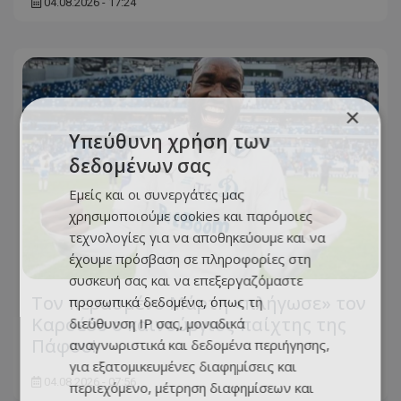
04.08.2026 - 17:24
×
Υπεύθυνη χρήση των
δεδομένων σας
Εμείς και οι συνεργάτες μας
χρησιμοποιούμε cookies και παρόμοιες
τεχνολογίες για να αποθηκεύουμε και να
έχουμε πρόσβαση σε πληροφορίες στη
συσκευή σας και να επεξεργαζόμαστε
Τον περασμένο Μάρτη «πλήγωσε» τον
προσωπικά δεδομένα, όπως τη
Καρσέδο ο καινούργιος παίχτης της
διεύθυνση IP σας, μοναδικά
Πάφου!
αναγνωριστικά και δεδομένα περιήγησης,
για εξατομικευμένες διαφημίσεις και
04.08.2026 - 07:56
περιεχόμενο, μέτρηση διαφημίσεων και