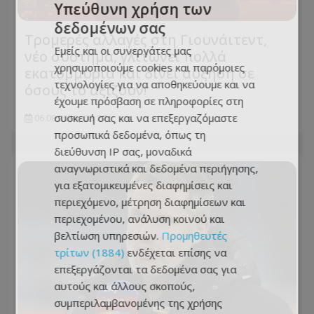
Υπεύθυνη χρήση των
δεδομένων σας
Τρομερές αλλαγές στη Γιουνάιτεντ,
Εμείς και οι συνεργάτες μας
νέο σύστημα, γλιτώνει πολλά
χρησιμοποιούμε cookies και παρόμοιες
εκατομμύρια και δίνει αύξηση σε
τεχνολογίες για να αποθηκεύουμε και να
όσους το αξίζουν!
έχουμε πρόσβαση σε πληροφορίες στη
συσκευή σας και να επεξεργαζόμαστε
06.08.2026 - 23:27
προσωπικά δεδομένα, όπως τη
διεύθυνση IP σας, μοναδικά
αναγνωριστικά και δεδομένα περιήγησης,
για εξατομικευμένες διαφημίσεις και
περιεχόμενο, μέτρηση διαφημίσεων και
περιεχομένου, ανάλυση κοινού και
βελτίωση υπηρεσιών.
Προμηθευτές
τρίτων (1884)
ενδέχεται επίσης να
επεξεργάζονται τα δεδομένα σας για
αυτούς και άλλους σκοπούς,
συμπεριλαμβανομένης της χρήσης