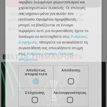
ακριβών δεδομένων γεωεντοπισμού και
χαρακτηριστικών συσκευής. Οι επιλογές
«Επιτέθηκε» στον Σαλάχ για την
σας ισχύουν μόνο για αυτόν τον
μεταγραφή στην Τραμπζονσπόρ
ιστότοπο. Ορισμένοι προμηθευτές
μπορεί να βασίζονται σε έννομο
06.08.2026 - 16:31
συμφέρον αντί για συγκατάθεση· έχετε το
δικαίωμα να αντιταχθείτε στις
Ρυθμίσεις
διαφήμισης
. Μπορείτε να ανακαλέσετε τη
συγκατάθεσή σας οποιαδήποτε στιγμή
στις
Ρυθμίσεις cookies
.
Πολιτική
BEST OF
THEMASPORTS
Απορρήτου
Απολύτως
Απόδοσης
απαραίτητα
Στόχευσης
Λειτουργικότητας