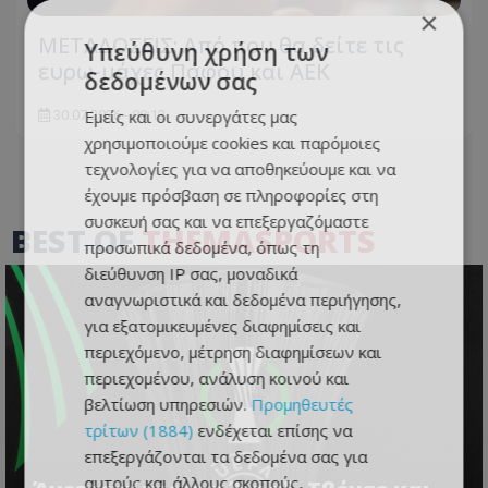
×
ΜΕΤΑΔΟΣΕΙΣ: Από που θα δείτε τις
Υπεύθυνη χρήση των
ευρω-μάχες Πάφου και ΑΕΚ
δεδομένων σας
Εμείς και οι συνεργάτες μας
30.07.2026 - 08:12
χρησιμοποιούμε cookies και παρόμοιες
τεχνολογίες για να αποθηκεύουμε και να
έχουμε πρόσβαση σε πληροφορίες στη
συσκευή σας και να επεξεργαζόμαστε
BEST OF
THEMASPORTS
προσωπικά δεδομένα, όπως τη
διεύθυνση IP σας, μοναδικά
αναγνωριστικά και δεδομένα περιήγησης,
για εξατομικευμένες διαφημίσεις και
περιεχόμενο, μέτρηση διαφημίσεων και
περιεχομένου, ανάλυση κοινού και
βελτίωση υπηρεσιών.
Προμηθευτές
τρίτων (1884)
ενδέχεται επίσης να
επεξεργάζονται τα δεδομένα σας για
αυτούς και άλλους σκοπούς,