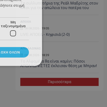
Τα συλλυπητήρια της Ρεάλ Μαδρίτης στον
αδήποτε στιγμή
Μέσι για την απώλεια του πατέρα του
ΑΠΟΕΛ
Μη
ταξινομημένα
08.08.2026 - 19:05
LIVE: ΑΠΟΕΛ - Κηφισιά (2-0)
ΑΠΟΛΛΩΝΑΣ
ΔΟΧΉ ΌΛΩΝ
08.08.2026 - 18:39
Το Αλφαμέγα θα είναι καμίνι: Πόσοι
ΑΠΟΛΛΩΝΙΣΤΕΣ έκλεισαν θέση με Μπραν!
Περισσότερα