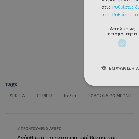
στις
Ρυθμίσεις δ
στις
Ρυθμίσεις c
Απολύτως
απαραίτητα
ΕΜΦΆΝΙΣΗ 
Tags
SERIE A
SERIE B
Ιταλία
ΠΟΔΟΣΦΑΙΡΟ ΔΙΕΘΝΗ
ΠΡΟΗΓΟΎΜΕΝΟ ΆΡΘΡΟ
Ανόρθωση: Το εντυπωσιακό βίντεο για