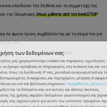
να και κλειδώνει την 3η θέση και τη συμμετοχή της
ρει τον Ολυμπιακό,
όπως μάθατε από τον bwinΣΠΟΡ
ρ σε άμυνα τριών, συμβάλλοντας με τη σειρά του για
λη μία νίκη
χρήση των δεδομένων σας
θετε πρώτοι όλες τις
αθλητικές ειδήσεις
εργάτες μας χρησιμοποιούμε cookies και παρόμοιες τεχνολογίες 
ι να έχουμε πρόσβαση σε πληροφορίες στη συσκευή σας και να
ένα, όπως τη διεύθυνση IP σας, μοναδικά αναγνωριστικά και 
εξατομικευμένες διαφημίσεις και περιεχόμενο, μέτρηση διαφημίσ
νάλυση κοινού και βελτίωση υπηρεσιών.
Προμηθευτές τρίτων (1
ργάζονται τα δεδομένα σας για αυτούς και άλλους σκοπούς,
ένης της χρήσης ακριβών δεδομένων γεωεντοπισμού και χαρακ
ιλογές σας ισχύουν μόνο για αυτόν τον ιστότοπο. Ορισμένοι πρ
 έννομο συμφέρον αντί για συγκατάθεση· έχετε το δικαίωμα να