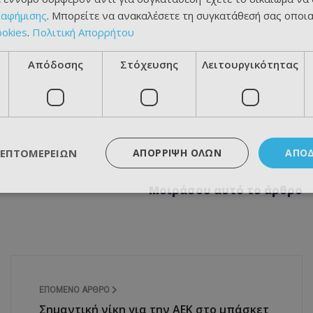
ιαφήμισης
. Μπορείτε να ανακαλέσετε τη συγκατάθεσή σας οποι
ookies
.
Πολιτική Απορρήτου
Απόδοσης
Στόχευσης
Λειτουργικότητας
ΛΕΠΤΟΜΕΡΕΙΏΝ
ΑΠΌΡΡΙΨΗ ΌΛΩΝ
ΑΠΟ
Μοιράσου αυτό το άρθρο
ΕΠΌΜΕΝΟ ΆΡΘΡΟ
Σημαντική νίκη για την ΑΕΚ στο μπάσκετ