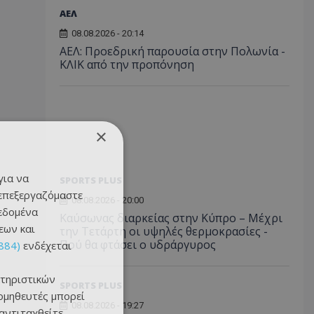
ΑΕΛ
08.08.2026 - 20:14
ΑΕΛ: Προεδρική παρουσία στην Πολωνία -
ΚΛΙΚ από την προπόνηση
×
για να
SPORTS PLUS
 επεξεργαζόμαστε
08.08.2026 - 20:00
δεδομένα
Καύσωνας διαρκείας στην Κύπρο – Μέχρι
εων και
την Τετάρτη οι υψηλές θερμοκρασίες -
Πού θα φτάσει ο υδράργυρος
884)
ενδέχεται
τηριστικών
SPORTS PLUS
ομηθευτές μπορεί
08.08.2026 - 19:27
 αντιταχθείτε