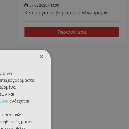
07.08.2026 - 14:30
Κίνηση για τη βόρεια του «Αλφαμέγα»
Περισσότερα
×
για να
 επεξεργαζόμαστε
δεδομένα
εων και
884)
ενδέχεται
τηριστικών
ομηθευτές μπορεί
 αντιταχθείτε