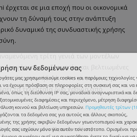
i έρχεται σε μια εποχή που οι οικονομικά
είχνουν τη δύναμή τους στην ανάπτυξη
ρικό δυναμικό της συνδυαστικής χρήσης
σύνη.
αναμενόμενη τρίτη γενιά των μοντέλων
αι ταχύτερη επεξεργασία και βελτιωμένες
χρήση των δεδομένων σας
 εντείνει τον ήδη έντονο ανταγωνισμό
εργάτες μας χρησιμοποιούμε cookies και παρόμοιες τεχνολογίες 
ι να έχουμε πρόσβαση σε πληροφορίες στη συσκευή σας και να
ίσει τα τελευταία δύο χρόνια από
ένα, όπως τη διεύθυνση IP σας, μοναδικά αναγνωριστικά και 
εξατομικευμένες διαφημίσεις και περιεχόμενο, μέτρηση διαφημίσ
νάλυση κοινού και βελτίωση υπηρεσιών.
Προμηθευτές τρίτων (1
ργάζονται τα δεδομένα σας για αυτούς και άλλους σκοπούς,
ένης της χρήσης ακριβών δεδομένων γεωεντοπισμού και χαρακ
ιλογές σας ισχύουν μόνο για αυτόν τον ιστότοπο. Ορισμένοι πρ
θετε πρώτοι όλες τις
αθλητικές ειδήσεις
 έννομο συμφέρον αντί για συγκατάθεση· έχετε το δικαίωμα να