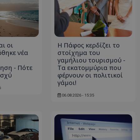
αι οι
Η Πάφος κερδίζει το
όθηκε νέα
στοίχημα του
γαμήλιου τουρισμού -
ηση - Πότε
Τα εκατομμύρια που
ισχύ
φέρνουν οι πολιτικοί
γάμοι!
6
06.08.2026 - 15:35