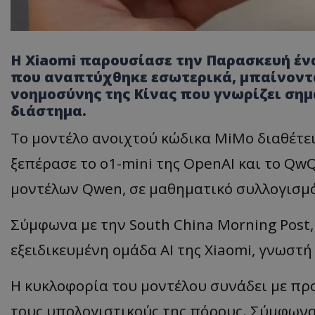
Η Xiaomi παρουσίασε την Παρασκευή ένα
που αναπτύχθηκε εσωτερικά, μπαίνοντ
νοημοσύνης της Κίνας που γνωρίζει σημ
διάστημα.
Το μοντέλο ανοιχτού κώδικα MiMo διαθέτε
ξεπέρασε το o1-mini της OpenAI και το QwQ
μοντέλων Qwen, σε μαθηματικό συλλογισμό
Σύμφωνα με την South China Morning Post
εξειδικευμένη ομάδα AI της Xiaomi, γνωστή
Η κυκλοφορία του μοντέλου συνάδει με προ
τους υπολογιστικούς της πόρους. Σύμφωνα 