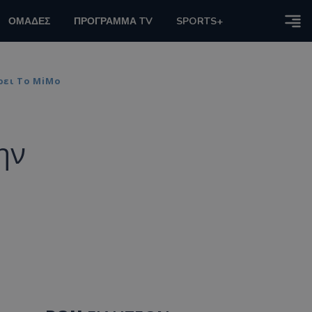
ΟΜΑΔΕΣ
ΠΡΟΓΡΑΜΜΑ TV
SPORTS+
ρει Το MiMo
ην