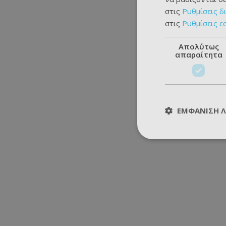
στις
Ρυθμίσεις δ
στις
Ρυθμίσεις c
Απολύτως
απαραίτητα
ΕΜΦΆΝΙΣΗ 