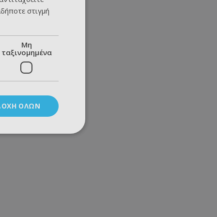
αδήποτε στιγμή
Μη
ταξινομημένα
ΔΟΧΉ ΌΛΩΝ