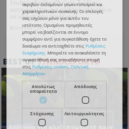
Επιθετικός της Εθνικής Αγγλίας
ακριβών δεδομένων γεωεντοπισμού και
κατηγορείται για σοβαρό επεισόδιο
χαρακτηριστικών συσκευής. Οι επιλογές
σε κλαμπ του Λονδίνου!
σας ισχύουν μόνο για αυτόν τον
ιστότοπο. Ορισμένοι προμηθευτές
08.08.2026 - 15:09
μπορεί να βασίζονται σε έννομο
συμφέρον αντί για συγκατάθεση· έχετε το
δικαίωμα να αντιταχθείτε στις
Ρυθμίσεις
διαφήμισης
. Μπορείτε να ανακαλέσετε τη
BEST OF
THEMASPORTS
συγκατάθεσή σας οποιαδήποτε στιγμή
στις
Ρυθμίσεις cookies
.
Πολιτική
Απορρήτου
Απολύτως
Απόδοσης
απαραίτητα
Στόχευσης
Λειτουργικότητας
Ατύχημα για αλεξιπτωτιστή πριν