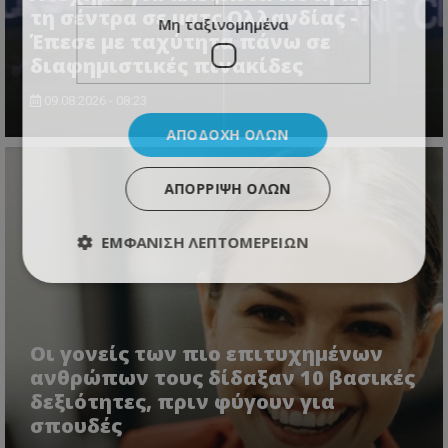
τη σέντρα σε ματς Ολλανδίας -
Μη ταξινομημένα
Έπεσε με ταχύτητα πάνω σε
διαφημιστικές πινακίδες
09.08.2026 - 08:23
ΑΠΟΔΟΧΉ ΌΛΩΝ
ΑΠΌΡΡΙΨΗ ΌΛΩΝ
ΕΜΦΆΝΙΣΗ ΛΕΠΤΟΜΕΡΕΙΏΝ
Οι γονείς των πιο επιτυχημένων
ανθρώπων τους δίδαξαν 10 βασικές
δεξιότητες, πριν φύγουν για
σπουδές