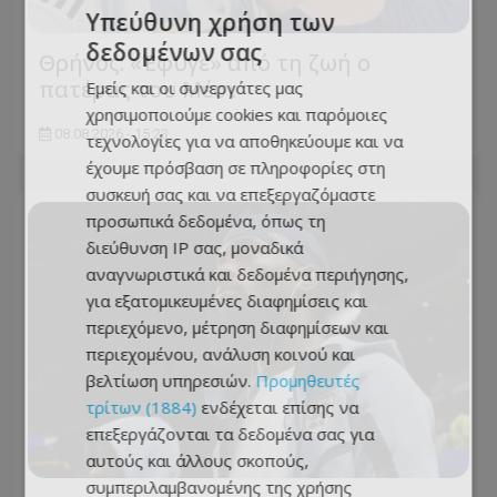
Υπεύθυνη χρήση των
δεδομένων σας
Θρήνος: «Έφυγε» από τη ζωή ο
πατέρας του Μέσι
Εμείς και οι συνεργάτες μας
χρησιμοποιούμε cookies και παρόμοιες
08.08.2026 - 15:23
τεχνολογίες για να αποθηκεύουμε και να
έχουμε πρόσβαση σε πληροφορίες στη
συσκευή σας και να επεξεργαζόμαστε
προσωπικά δεδομένα, όπως τη
διεύθυνση IP σας, μοναδικά
αναγνωριστικά και δεδομένα περιήγησης,
για εξατομικευμένες διαφημίσεις και
περιεχόμενο, μέτρηση διαφημίσεων και
περιεχομένου, ανάλυση κοινού και
βελτίωση υπηρεσιών.
Προμηθευτές
τρίτων (1884)
ενδέχεται επίσης να
επεξεργάζονται τα δεδομένα σας για
αυτούς και άλλους σκοπούς,
συμπεριλαμβανομένης της χρήσης