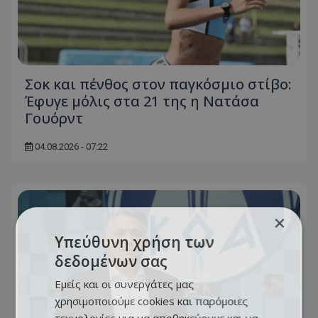
Σοκ και πένθος στον παγκόσμιο στίβο:
Έφυγε μόλις στα 21 της η Νατάσα
Γουόρντ
04.08.2026 - 07:22
×
Υπεύθυνη χρήση των
δεδομένων σας
Εμείς και οι συνεργάτες μας
χρησιμοποιούμε cookies και παρόμοιες