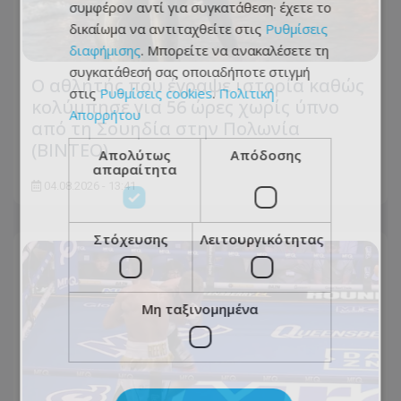
συμφέρον αντί για συγκατάθεση· έχετε το
δικαίωμα να αντιταχθείτε στις
Ρυθμίσεις
διαφήμισης
. Μπορείτε να ανακαλέσετε τη
συγκατάθεσή σας οποιαδήποτε στιγμή
Ο αθλητής που έγραψε ιστορία καθώς
στις
Ρυθμίσεις cookies
.
Πολιτική
κολύμπησε για 56 ώρες χωρίς ύπνο
Απορρήτου
από τη Σουηδία στην Πολωνία
(ΒΙΝΤΕΟ)
Απολύτως
Απόδοσης
απαραίτητα
04.08.2026 - 13:41
Στόχευσης
Λειτουργικότητας
Μη ταξινομημένα