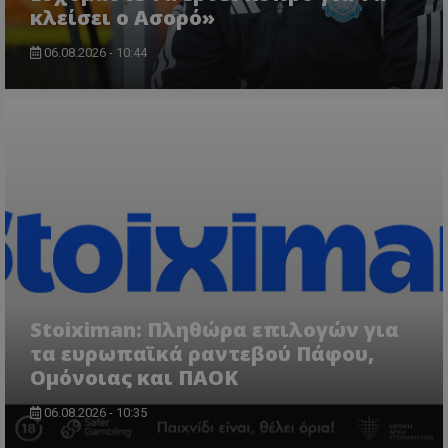
κλείσει ο Ασορό»
06.08.2026 - 10:44
Stoiximan: Πληθώρα επιλογών για
τα ευρωπαϊκά ραντεβού Πάφου,
Ομόνοιας και ΠΑΟΚ
06.08.2026 - 10:35