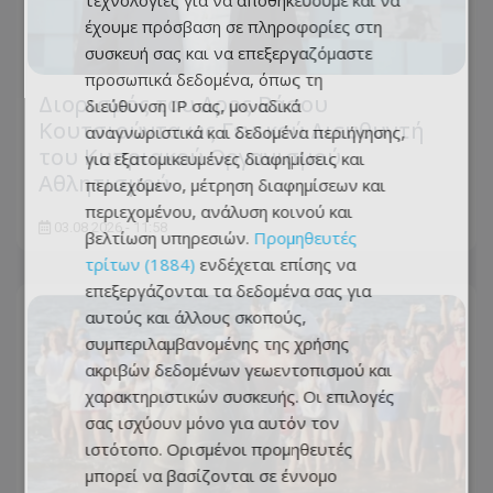
τεχνολογίες για να αποθηκεύουμε και να
έχουμε πρόσβαση σε πληροφορίες στη
συσκευή σας και να επεξεργαζόμαστε
προσωπικά δεδομένα, όπως τη
Διορισμός του Δρος Βάσου
διεύθυνση IP σας, μοναδικά
Κουτσιούντα ως Γενικού Διευθυντή
αναγνωριστικά και δεδομένα περιήγησης,
του Κυπριακού Οργανισμού
για εξατομικευμένες διαφημίσεις και
Αθλητισμού
περιεχόμενο, μέτρηση διαφημίσεων και
περιεχομένου, ανάλυση κοινού και
03.08.2026 - 11:58
βελτίωση υπηρεσιών.
Προμηθευτές
τρίτων (1884)
ενδέχεται επίσης να
επεξεργάζονται τα δεδομένα σας για
αυτούς και άλλους σκοπούς,
συμπεριλαμβανομένης της χρήσης
ακριβών δεδομένων γεωεντοπισμού και
χαρακτηριστικών συσκευής. Οι επιλογές
σας ισχύουν μόνο για αυτόν τον
ιστότοπο. Ορισμένοι προμηθευτές
μπορεί να βασίζονται σε έννομο