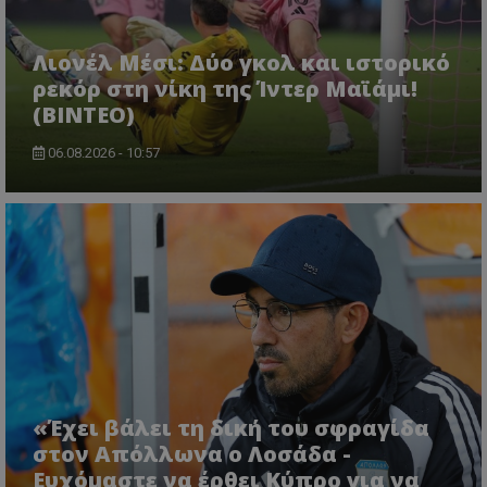
Λιονέλ Μέσι: Δύο γκολ και ιστορικό
ρεκόρ στη νίκη της Ίντερ Μαϊάμι!
(ΒΙΝΤΕΟ)
06.08.2026 - 10:57
«Έχει βάλει τη δική του σφραγίδα
στον Απόλλωνα ο Λοσάδα -
Ευχόμαστε να έρθει Κύπρο για να