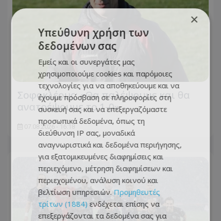
×
Υπεύθυνη χρήση των
δεδομένων σας
Εμείς και οι συνεργάτες μας
χρησιμοποιούμε cookies και παρόμοιες
τεχνολογίες για να αποθηκεύουμε και να
Σοφοκλέους: «Θα παλέψουμε και θα
έχουμε πρόσβαση σε πληροφορίες στη
ανατρέψουμε το 1-0»
συσκευή σας και να επεξεργαζόμαστε
προσωπικά δεδομένα, όπως τη
07.08.2026 - 16:18
διεύθυνση IP σας, μοναδικά
αναγνωριστικά και δεδομένα περιήγησης,
για εξατομικευμένες διαφημίσεις και
περιεχόμενο, μέτρηση διαφημίσεων και
περιεχομένου, ανάλυση κοινού και
βελτίωση υπηρεσιών.
Προμηθευτές
τρίτων (1884)
ενδέχεται επίσης να
επεξεργάζονται τα δεδομένα σας για