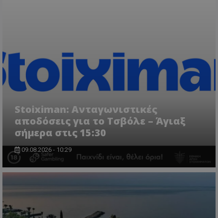
Stoiximan: Ανταγωνιστικές
αποδόσεις για το Τσβόλε – Άγιαξ
σήμερα στις 15:30
09.08.2026 - 10:29