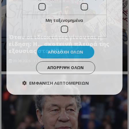
Μη ταξινομημένα
Όταν οι ιδιοκτήτες γίνονται η
είδηση: Η… σκοτεινή πλευρά της
εξουσίας στο NBA
ΑΠΟΔΟΧΉ ΌΛΩΝ
09.08.2026 - 11:04
ΑΠΌΡΡΙΨΗ ΌΛΩΝ
ΕΜΦΆΝΙΣΗ ΛΕΠΤΟΜΕΡΕΙΏΝ