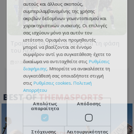
αυτούς και άλλους σκοπούς,
συμπεριλαμβανομένης της χρήσης
ακριβών δεδομένων γεωεντοπισμού και
χαρακτηριστικών συσκευής. Οι επιλογές
σας ισχύουν μόνο για αυτόν τον
ιστότοπο. Ορισμένοι προμηθευτές
Τραβούν τα μαλλιά τους για τη φάση
μπορεί να βασίζονται σε έννομο
του Λέλε…
συμφέρον αντί για συγκατάθεση· έχετε το
δικαίωμα να αντιταχθείτε στις
Ρυθμίσεις
07.08.2026 - 07:52
διαφήμισης
. Μπορείτε να ανακαλέσετε τη
συγκατάθεσή σας οποιαδήποτε στιγμή
στις
Ρυθμίσεις cookies
.
Πολιτική
Απορρήτου
BEST OF
THEMASPORTS
Απολύτως
Απόδοσης
απαραίτητα
Στόχευσης
Λειτουργικότητας