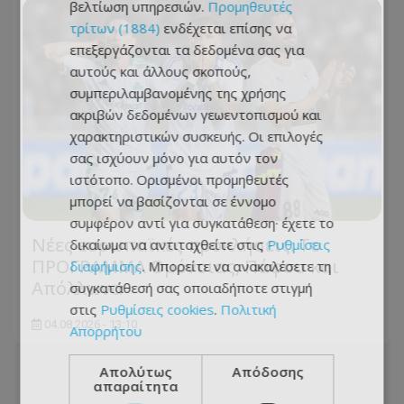
βελτίωση υπηρεσιών.
Προμηθευτές
τρίτων (1884)
ενδέχεται επίσης να
επεξεργάζονται τα δεδομένα σας για
αυτούς και άλλους σκοπούς,
συμπεριλαμβανομένης της χρήσης
ακριβών δεδομένων γεωεντοπισμού και
χαρακτηριστικών συσκευής. Οι επιλογές
σας ισχύουν μόνο για αυτόν τον
ιστότοπο. Ορισμένοι προμηθευτές
μπορεί να βασίζονται σε έννομο
συμφέρον αντί για συγκατάθεση· έχετε το
Νέες ευρωπαϊκές προκλήσεις: Το
δικαίωμα να αντιταχθείτε στις
Ρυθμίσεις
ΠΡΟΓΡΑΜΜΑ Ομόνοιας, Πάφου και
διαφήμισης
. Μπορείτε να ανακαλέσετε τη
Απόλλωνα
συγκατάθεσή σας οποιαδήποτε στιγμή
στις
Ρυθμίσεις cookies
.
Πολιτική
04.08.2026 - 13:10
Απορρήτου
Απολύτως
Απόδοσης
απαραίτητα