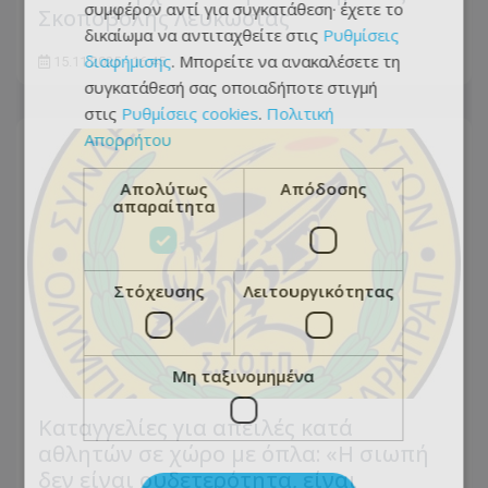
συμφέρον αντί για συγκατάθεση· έχετε το
Σκοποβολής Λευκωσίας
δικαίωμα να αντιταχθείτε στις
Ρυθμίσεις
διαφήμισης
. Μπορείτε να ανακαλέσετε τη
15.11.2025 - 16:45
συγκατάθεσή σας οποιαδήποτε στιγμή
στις
Ρυθμίσεις cookies
.
Πολιτική
Απορρήτου
Απολύτως
Απόδοσης
απαραίτητα
Στόχευσης
Λειτουργικότητας
Μη ταξινομημένα
Καταγγελίες για απειλές κατά
αθλητών σε χώρο με όπλα: «Η σιωπή
δεν είναι ουδετερότητα, είναι