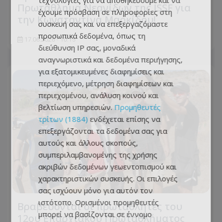
τεχνολογίες για να αποθηκεύουμε και να
Πρωτάθλημα Νεανίδων της ISSF για
έχουμε πρόσβαση σε πληροφορίες στη
την Κωνσταντίνα Μαρκίδου!
συσκευή σας και να επεξεργαζόμαστε
προσωπικά δεδομένα, όπως τη
17.06.2026 - 10:15
διεύθυνση IP σας, μοναδικά
αναγνωριστικά και δεδομένα περιήγησης,
για εξατομικευμένες διαφημίσεις και
περιεχόμενο, μέτρηση διαφημίσεων και
περιεχομένου, ανάλυση κοινού και
βελτίωση υπηρεσιών.
Προμηθευτές
τρίτων (1884)
ενδέχεται επίσης να
επεξεργάζονται τα δεδομένα σας για
αυτούς και άλλους σκοπούς,
συμπεριλαμβανομένης της χρήσης
ακριβών δεδομένων γεωεντοπισμού και
χαρακτηριστικών συσκευής. Οι επιλογές
σας ισχύουν μόνο για αυτόν τον
ιστότοπο. Ορισμένοι προμηθευτές
Βραβεύονται οι πρωταθλητές του
μπορεί να βασίζονται σε έννομο
12ου Επαρχιακού Πρωταθλήματος