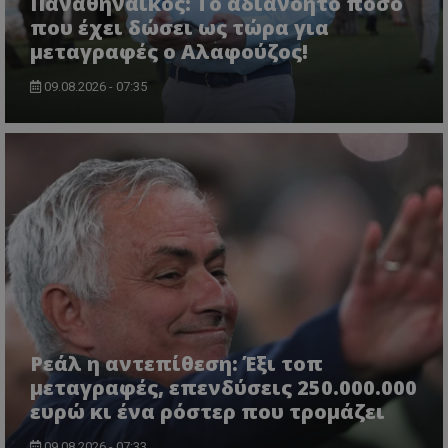
Παναθηναϊκός: Το αδιανόητο ποσό
που έχει δώσει ως τώρα για
μεταγραφές ο Αλαφούζος!
09.08.2026 - 07:35
Ρεάλ η αντεπίθεση: Έξι τοπ
μεταγραφές, επενδύσεις 250.000.000
ευρώ κι ένα ρόστερ που τρομάζει
09.08.2026 - 07:33