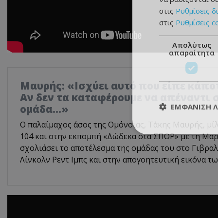
στις
Ρυθμίσεις δ
στις
Ρυθμίσεις c
Απολύτως
απαραίτητα
Μαυρής: «Ισχύει αυτό που είπε κάπο
Αν δεν τα καταφέρουμε να απέναντι σ
ΕΜΦΆΝΙΣΗ 
ομάδα…»
Ο παλαίμαχος άσος της Ομόνοιας, Τάκης Μαυρής, μί
104 και στην εκπομπή «Δώδεκα στα ΣΠΟΡ» με τη Μαρ
σχολιάσει το αποτέλεσμα της ομάδας του στο Γιβραλ
Λίνκολν Ρεντ Ιμπς και στην απογοητευτική εικόνα τ