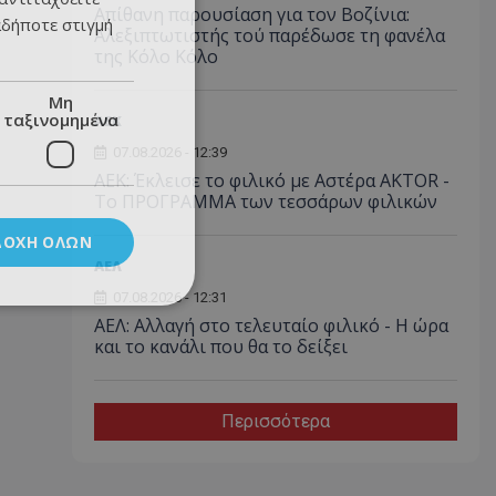
Απίθανη παρουσίαση για τον Βοζίνια:
αδήποτε στιγμή
Αλεξιπτωτιστής τού παρέδωσε τη φανέλα
της Κόλο Κόλο
Μη
ταξινομημένα
ΑEK
07.08.2026 - 12:39
ΑΕΚ: Έκλεισε το φιλικό με Αστέρα AKTOR -
Το ΠΡΟΓΡΑΜΜΑ των τεσσάρων φιλικών
ΔΟΧΉ ΌΛΩΝ
ΑΕΛ
07.08.2026 - 12:31
ΑΕΛ: Αλλαγή στο τελευταίο φιλικό - Η ώρα
και το κανάλι που θα το δείξει
Περισσότερα