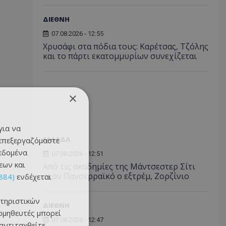
ΔΙΕΘΝΗ
07.08.2026 - 12:55
Χρυσάφι στα πόδια τους: Καρέτσας, Τζόλης
και το πάρτι εκατομμυρίων συνεχίζεται
×
για να
ΕΛΛΑΔΑ
 επεξεργαζόμαστε
δεδομένα
07.08.2026 - 12:51
εων και
Από τις ακαδημίες της Μάντσεστερ Σίτι
στον Πανσερραϊκό ο εξτρέμ, Ζορζίνιο
884)
ενδέχεται
τηριστικών
ΔΙΕΘΝΗ
ομηθευτές μπορεί
07.08.2026 - 12:47
 αντιταχθείτε