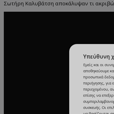
Σωτήρη Καλυβάτση αποκάλυψαν τι ακριβώς
Υπεύθυνη 
Εμείς και οι συν
αποθηκεύουμε κα
προσωπικά δεδομ
περιήγησης, για 
περιεχομένου, α
επίσης να επεξε
συμπεριλαμβανομ
συσκευής. Οι επ
να βασίζονται σε