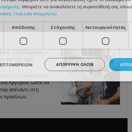
ιαφήμισης
. Μπορείτε να ανακαλέσετε τη συγκατάθεσή σας οποι
ookies
.
Πολιτική Απορρήτου
Απόδοσης
Στόχευσης
Λειτουργικότητας
τε ο Σαβέφσκι –
ε αυτή την
ΛΕΠΤΟΜΕΡΕΙΏΝ
ΑΠΌΡΡΙΨΗ ΌΛΩΝ
ΑΠΟ
λησε στον Supersport
ίνα Αργυρού, ώστε να
τάρ απέναντι στη
ων πρασίνων.