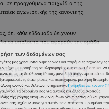
και σε προηγούμενα παιχνίδια της
ευταίας αγωνιστικής της κανονικής
ας, ότι κάθε εβδομάδα δείχνουν
 όλα τα υπόλοιπα που αφορούν την ομάδα
χρήση των δεδομένων σας
εργάτες μας χρησιμοποιούμε cookies και παρόμοιες τεχνολογίες 
ι να έχουμε πρόσβαση σε πληροφορίες στη συσκευή σας και να
ελίες για
ένα, όπως τη διεύθυνση IP σας, μοναδικά αναγνωριστικά και 
ε ξένους
εξατομικευμένες διαφημίσεις και περιεχόμενο, μέτρηση διαφημίσ
νάλυση κοινού και βελτίωση υπηρεσιών.
Προμηθευτές τρίτων (1
ρέα, με επίκεντρο
ργάζονται τα δεδομένα σας για αυτούς και άλλους σκοπούς,
 διαιτητές.
ένης της χρήσης ακριβών δεδομένων γεωεντοπισμού και χαρακ
ιλογές σας ισχύουν μόνο για αυτόν τον ιστότοπο. Ορισμένοι πρ
 έννομο συμφέρον αντί για συγκατάθεση· έχετε το δικαίωμα να