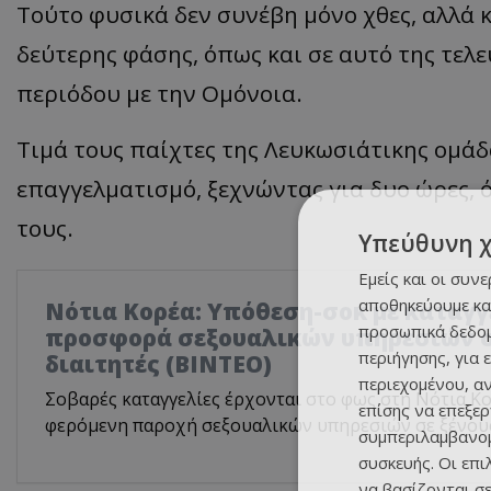
Τούτο φυσικά δεν συνέβη μόνο χθες, αλλά 
δεύτερης φάσης, όπως και σε αυτό της τελ
περιόδου με την Ομόνοια.
Τιμά τους παίχτες της Λευκωσιάτικης ομάδ
επαγγελματισμό, ξεχνώντας για δυο ώρες,
τους.
Υπεύθυνη 
Εμείς και οι συν
αποθηκεύουμε κα
Νότια Κορέα: Υπόθεση-σοκ με καταγγ
προσωπικά δεδομ
προσφορά σεξουαλικών υπηρεσιών σ
περιήγησης, για 
διαιτητές (BINTEO)
περιεχομένου, α
Σοβαρές καταγγελίες έρχονται στο φως στη Νότια Κο
επίσης να επεξε
φερόμενη παροχή σεξουαλικών υπηρεσιών σε ξένους
συμπεριλαμβανομ
συσκευής. Οι επ
να βασίζονται σε