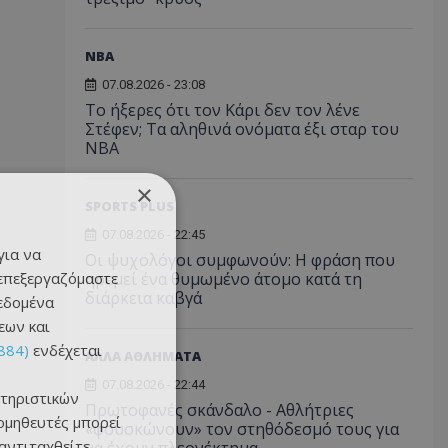
NBA
07.08.2026 - 23:08
Το ήξερες ότι τον Κάρι δεν τον λένε
Στέφεν; Τα αληθινά ονόματα έξι σταρ του
NBA
×
SPORTS PLUS
07.08.2026 - 22:45
για να
Οι ψυχολόγοι συμφωνούν: Η φράση που
 επεξεργαζόμαστε
ηρεμεί ένα θυμωμένο άτομο κατά τη
διάρκεια καβγά
δεδομένα
εων και
884)
ενδέχεται
ΑΛΛΑ ΑΘΛΗΜΑΤΑ
07.08.2026 - 22:44
τηριστικών
Πρωτοφανές σκάνδαλο - Aθλήτριες
ομηθευτές μπορεί
«φουσκώνουν» τον στηθόδεσμό τους για
 αντιταχθείτε