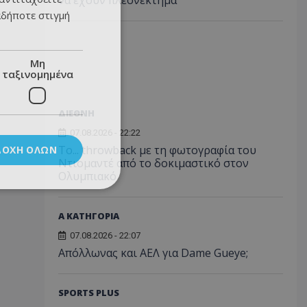
να έχουν πλεονέκτημα
αδήποτε στιγμή
Μη
ταξινομημένα
ΔΙΕΘΝΗ
07.08.2026 - 22:22
Το... throwback με τη φωτογραφία του
ΔΟΧΉ ΌΛΩΝ
Ντιομαντέ από το δοκιμαστικό στον
Ολυμπιακό
Α ΚΑΤΗΓΟΡΙΑ
07.08.2026 - 22:07
Απόλλωνας και ΑΕΛ για Dame Gueye;
SPORTS PLUS