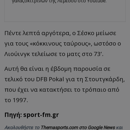
γαλαζοκίτρινων της Λεμεσού στο Youtube.
Πέντε λεπτά αργότερα, ο Σέσκο μείωσε
για τους «κόκκινους ταύρους», ωστόσο ο
Λιούινγκ τελείωσε το ματς στο 73’.
Αυτή θα είναι η έβδομη παρουσία σε
τελικό του DFB Pokal για τη Στουτγκάρδη,
που έχει να κατακτήσει το τρόπαιο από
το 1997.
Πηγή: sport-fm.gr
Ακολουθήστε το
Themasports.com στο Google News
και