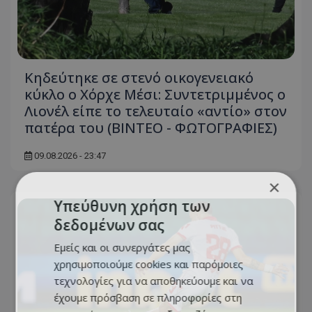
Κηδεύτηκε σε στενό οικογενειακό
κύκλο ο Χόρχε Μέσι: Συντετριμμένος ο
Λιονέλ είπε το τελευταίο «αντίο» στον
πατέρα του (ΒΙΝΤΕΟ - ΦΩΤΟΓΡΑΦΙΕΣ)
09.08.2026 - 23:47
×
Υπεύθυνη χρήση των
δεδομένων σας
Εμείς και οι συνεργάτες μας
χρησιμοποιούμε cookies και παρόμοιες
τεχνολογίες για να αποθηκεύουμε και να
έχουμε πρόσβαση σε πληροφορίες στη