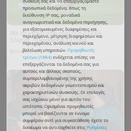
συσκευή σας και να επεξεργαζόμαστε
προσωπικά δεδομένα, όπως τη
διεύθυνση IP σας, μοναδικά
αναγνωριστικά και δεδομένα περιήγησης,
για εξατομικευμένες διαφημίσεις και
Με το «πόδι στο γκάζι» η ΤΣΣΚΑ
περιεχόμενο, μέτρηση διαφημίσεων και
Σόφιας - Σκόραρε ο Πίττας!
περιεχομένου, ανάλυση κοινού και
βελτίωση υπηρεσιών.
Προμηθευτές
09.08.2026 - 23:33
τρίτων (1884)
ενδέχεται επίσης να
επεξεργάζονται τα δεδομένα σας για
αυτούς και άλλους σκοπούς,
συμπεριλαμβανομένης της χρήσης
ακριβών δεδομένων γεωεντοπισμού και
χαρακτηριστικών συσκευής. Οι επιλογές
σας ισχύουν μόνο για αυτόν τον
ιστότοπο. Ορισμένοι προμηθευτές
μπορεί να βασίζονται σε έννομο
συμφέρον αντί για συγκατάθεση· έχετε το
δικαίωμα να αντιταχθείτε στις
Ρυθμίσεις