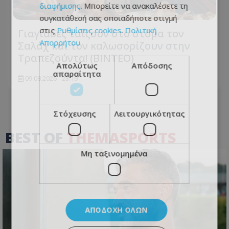
διαφήμισης
. Μπορείτε να ανακαλέσετε τη
συγκατάθεσή σας οποιαδήποτε στιγμή
στις
Ρυθμίσεις cookies
.
Πολιτική
Γιαγιάδες ταΐζουν στο στόμα τον
Απορρήτου
Σαλάχ και τον καλωσορίζουν στην
Τραπεζούντα! (ΒΙΝΤΕΟ)
Απολύτως
Απόδοσης
απαραίτητα
09.08.2026 - 23:19
Στόχευσης
Λειτουργικότητας
BEST OF
THEMASPORTS
Μη ταξινομημένα
ΑΠΟΔΟΧΉ ΌΛΩΝ