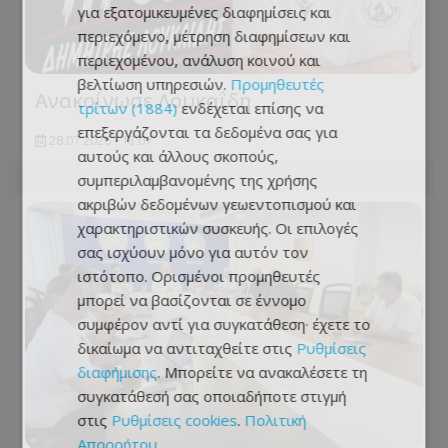
για εξατομικευμένες διαφημίσεις και
περιεχόμενο, μέτρηση διαφημίσεων και
περιεχομένου, ανάλυση κοινού και
βελτίωση υπηρεσιών.
Προμηθευτές
Ανακοίνωσε Λουκαΐδη
τρίτων (1884)
ενδέχεται επίσης να
επεξεργάζονται τα δεδομένα σας για
28.07.2026 - 13:07
αυτούς και άλλους σκοπούς,
συμπεριλαμβανομένης της χρήσης
ακριβών δεδομένων γεωεντοπισμού και
χαρακτηριστικών συσκευής. Οι επιλογές
σας ισχύουν μόνο για αυτόν τον
ιστότοπο. Ορισμένοι προμηθευτές
μπορεί να βασίζονται σε έννομο
συμφέρον αντί για συγκατάθεση· έχετε το
δικαίωμα να αντιταχθείτε στις
Ρυθμίσεις
διαφήμισης
. Μπορείτε να ανακαλέσετε τη
συγκατάθεσή σας οποιαδήποτε στιγμή
στις
Ρυθμίσεις cookies
.
Πολιτική
Απορρήτου