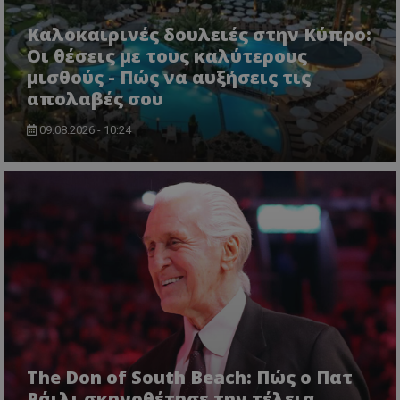
Καλοκαιρινές δουλειές στην Κύπρο:
Οι θέσεις με τους καλύτερους
μισθούς - Πώς να αυξήσεις τις
απολαβές σου
09.08.2026 - 10:24
The Don of South Beach: Πώς ο Πατ
Ράιλι σκηνοθέτησε την τέλεια