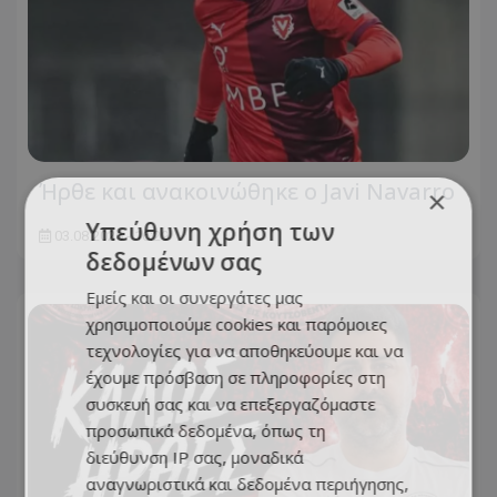
Ήρθε και ανακοινώθηκε ο Javi Navarro
×
Υπεύθυνη χρήση των
03.08.2026 - 16:29
δεδομένων σας
Εμείς και οι συνεργάτες μας
χρησιμοποιούμε cookies και παρόμοιες
τεχνολογίες για να αποθηκεύουμε και να
έχουμε πρόσβαση σε πληροφορίες στη
συσκευή σας και να επεξεργαζόμαστε
προσωπικά δεδομένα, όπως τη
διεύθυνση IP σας, μοναδικά
αναγνωριστικά και δεδομένα περιήγησης,