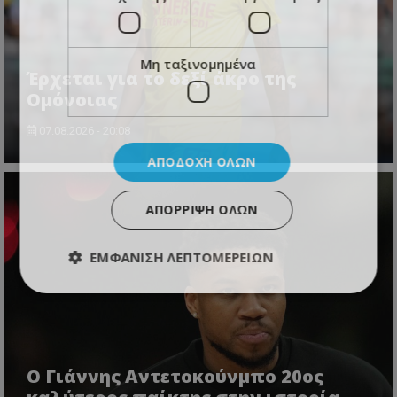
Μη ταξινομημένα
Έρχεται για το δεξί άκρο της
Ομόνοιας
07.08.2026 - 20:08
ΑΠΟΔΟΧΉ ΌΛΩΝ
ΑΠΌΡΡΙΨΗ ΌΛΩΝ
ΕΜΦΆΝΙΣΗ ΛΕΠΤΟΜΕΡΕΙΏΝ
Ο Γιάννης Αντετοκούνμπο 20ος