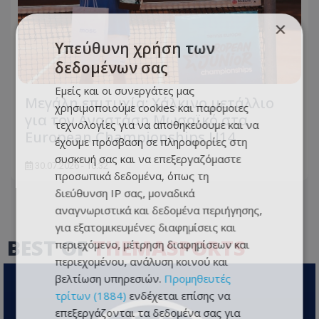
×
Υπεύθυνη χρήση των
δεδομένων σας
Εμείς και οι συνεργάτες μας
Μεγάλη επιτυχία: Χάλκινο μετάλλιο
χρησιμοποιούμε cookies και παρόμοιες
για τον Αναστάση Μωσαϊκό στα
τεχνολογίες για να αποθηκεύουμε και να
European Championships U14
έχουμε πρόσβαση σε πληροφορίες στη
συσκευή σας και να επεξεργαζόμαστε
30.07.2026 - 10:32
προσωπικά δεδομένα, όπως τη
διεύθυνση IP σας, μοναδικά
αναγνωριστικά και δεδομένα περιήγησης,
για εξατομικευμένες διαφημίσεις και
BEST OF
THEMASPORTS
περιεχόμενο, μέτρηση διαφημίσεων και
περιεχομένου, ανάλυση κοινού και
βελτίωση υπηρεσιών.
Προμηθευτές
τρίτων (1884)
ενδέχεται επίσης να
επεξεργάζονται τα δεδομένα σας για