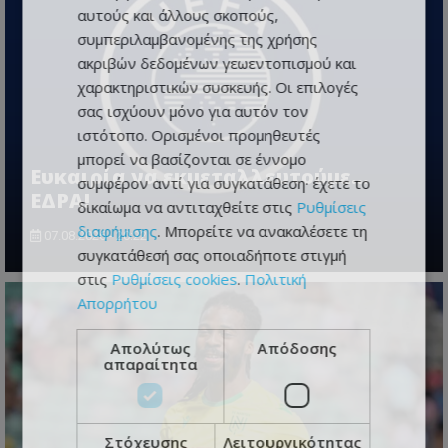
αυτούς και άλλους σκοπούς,
συμπεριλαμβανομένης της χρήσης
ακριβών δεδομένων γεωεντοπισμού και
χαρακτηριστικών συσκευής. Οι επιλογές
σας ισχύουν μόνο για αυτόν τον
ιστότοπο. Ορισμένοι προμηθευτές
μπορεί να βασίζονται σε έννομο
Ευκαιρία να εκμεταλλευτούμε...
συμφέρον αντί για συγκατάθεση· έχετε το
ΕΔΡΑ!
δικαίωμα να αντιταχθείτε στις
Ρυθμίσεις
διαφήμισης
. Μπορείτε να ανακαλέσετε τη
07.08.2026 - 20:22
συγκατάθεσή σας οποιαδήποτε στιγμή
στις
Ρυθμίσεις cookies
.
Πολιτική
Απορρήτου
Απολύτως
Απόδοσης
απαραίτητα
Στόχευσης
Λειτουργικότητας