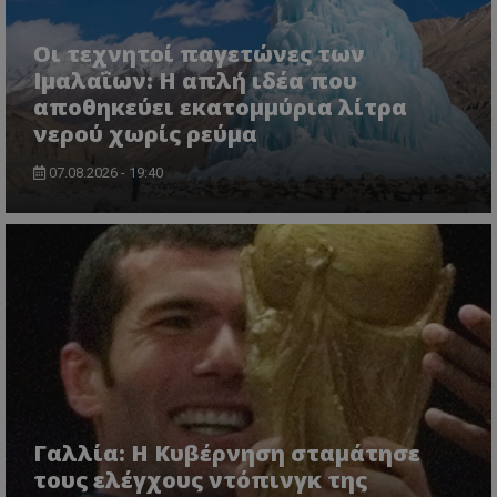
Οι τεχνητοί παγετώνες των
Ιμαλαΐων: Η απλή ιδέα που
αποθηκεύει εκατομμύρια λίτρα
νερού χωρίς ρεύμα
07.08.2026 - 19:40
Γαλλία: Η Κυβέρνηση σταμάτησε
τους ελέγχους ντόπινγκ της