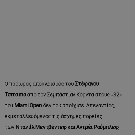
Ο πρόωρος αποκλεισμός του
Στέφανου
Τσιτσιπά
από τον Σεμπάστιαν Κόρντα στους «32»
του
Miami Open
δεν του στοίχισε. Απεναντίας,
εκμεταλλευόμενος τις άσχημες πορείες
των
Ντανιίλ Μεντβέντεφ και Αντρέι Ρούμπλεφ
,