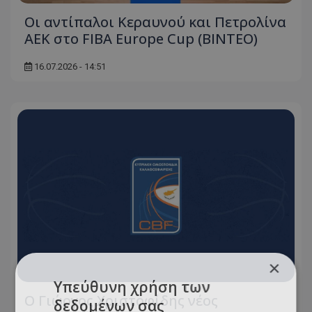
Οι αντίπαλοι Κεραυνού και Πετρολίνα
ΑΕΚ στο FIBA Europe Cup (ΒΙΝΤΕΟ)
16.07.2026 - 14:51
×
Υπεύθυνη χρήση των
Ο Γιώργος Χριστοφίδης νέος
δεδομένων σας