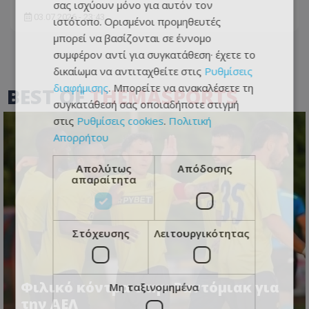
σας ισχύουν μόνο για αυτόν τον
03.07.2026 - 23:43
ιστότοπο. Ορισμένοι προμηθευτές
μπορεί να βασίζονται σε έννομο
συμφέρον αντί για συγκατάθεση· έχετε το
δικαίωμα να αντιταχθείτε στις
Ρυθμίσεις
διαφήμισης
. Μπορείτε να ανακαλέσετε τη
BEST OF
THEMASPORTS
συγκατάθεσή σας οποιαδήποτε στιγμή
στις
Ρυθμίσεις cookies
.
Πολιτική
Απορρήτου
Απολύτως
Απόδοσης
απαραίτητα
Στόχευσης
Λειτουργικότητας
Φιλικό κόντρα στην Ραντόμιακ για
Μη ταξινομημένα
την ΑΕΛ