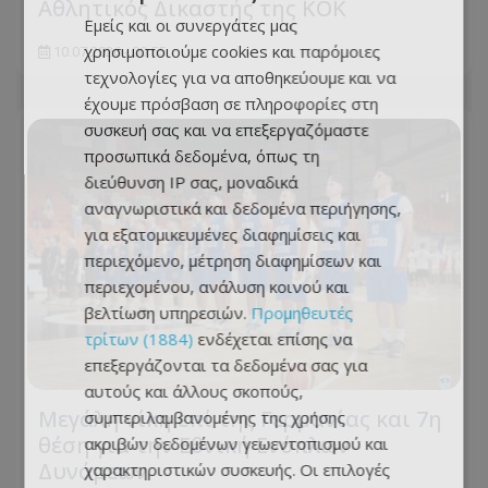
Αθλητικός Δικαστής της ΚΟΚ
Εμείς και οι συνεργάτες μας
χρησιμοποιούμε cookies και παρόμοιες
10.07.2026 - 00:55
τεχνολογίες για να αποθηκεύουμε και να
έχουμε πρόσβαση σε πληροφορίες στη
συσκευή σας και να επεξεργαζόμαστε
προσωπικά δεδομένα, όπως τη
διεύθυνση IP σας, μοναδικά
αναγνωριστικά και δεδομένα περιήγησης,
για εξατομικευμένες διαφημίσεις και
περιεχόμενο, μέτρηση διαφημίσεων και
περιεχομένου, ανάλυση κοινού και
βελτίωση υπηρεσιών.
Προμηθευτές
τρίτων (1884)
ενδέχεται επίσης να
επεξεργάζονται τα δεδομένα σας για
αυτούς και άλλους σκοπούς,
Μεγάλη νίκη επί της Γερμανίας και 7η
συμπεριλαμβανομένης της χρήσης
θέση για την Εθνική Ενόπλων
ακριβών δεδομένων γεωεντοπισμού και
Δυνάμεων
χαρακτηριστικών συσκευής. Οι επιλογές