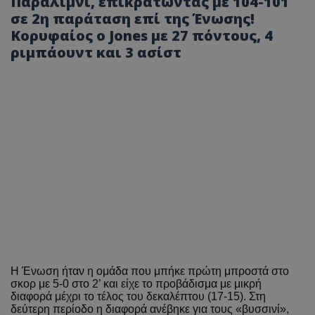
Παραλίμνι, επικρατώντας με 104-101
σε 2η παράταση επί της Ένωσης!
Κορυφαίος ο Jones με 27 πόντους, 4
ριμπάουντ και 3 ασίστ
Η Ένωση ήταν η ομάδα που μπήκε πρώτη μπροστά στο
σκορ με 5-0 στο 2’ και είχε το προβάδισμα με μικρή
διαφορά μέχρι το τέλος του δεκαλέπτου (17-15). Στη
δεύτερη περίοδο η διαφορά ανέβηκε για τους «βυσσινί»,