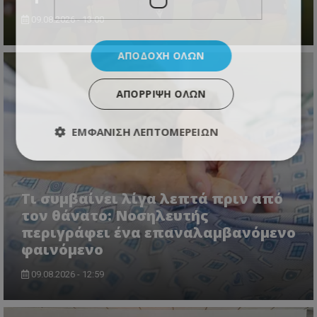
09.08.2026 - 13:00
ΑΠΟΔΟΧΉ ΌΛΩΝ
ΑΠΌΡΡΙΨΗ ΌΛΩΝ
ΕΜΦΆΝΙΣΗ ΛΕΠΤΟΜΕΡΕΙΏΝ
Τι συμβαίνει λίγα λεπτά πριν από
τον θάνατο: Νοσηλευτής
περιγράφει ένα επαναλαμβανόμενο
φαινόμενο
09.08.2026 - 12:59