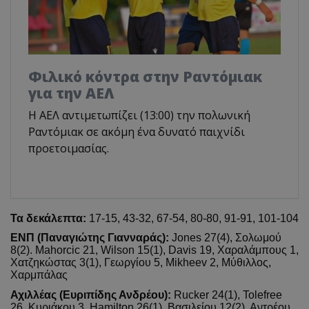
Φιλικό κόντρα στην Ραντόμιακ
για την ΑΕΛ
H ΑΕΛ αντιμετωπίζει (13:00) την πολωνική
Ραντόμιακ σε ακόμη ένα δυνατό παιχνίδι
προετοιμασίας.
Τα δεκάλεπτα:
17-15, 43-32, 67-54, 80-80, 91-91, 101-104
ΕΝΠ (Παναγιώτης Γιανναράς):
Jones 27(4), Σολωμού
8(2). Mahorcic 21, Wilson 15(1), Davis 19, Χαραλάμπους 1,
Χατζηκώστας 3(1), Γεωργίου 5, Mikheev 2, Μύθιλλος,
Χαρμπάλας
Αχιλλέας (Ευριπίδης Ανδρέου):
Rucker 24(1), Tolefree
26, Κυριάκου 3, Hamilton 26(1), Βασιλείου 12(2), Αντρέου