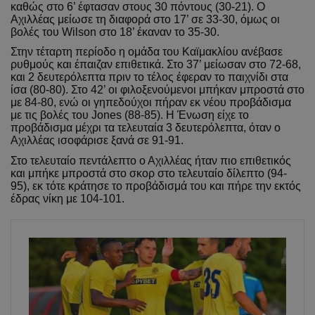
καθώς στο 6’ έφτασαν στους 30 πόντους (30-21). Ο
Αχιλλέας μείωσε τη διαφορά στο 17’ σε 33-30, όμως οι
βολές του Wilson στο 18’ έκαναν το 35-30.
Στην τέταρτη περίοδο η ομάδα του Καϊμακλίου ανέβασε
ρυθμούς και έπαιζαν επιθετικά. Στο 37’ μείωσαν στο 72-68,
και 2 δευτερόλεπτα πριν το τέλος έφεραν το παιχνίδι στα
ίσα (80-80). Στο 42’ οι φιλοξενούμενοι μπήκαν μπροστά στο
με 84-80, ενώ οι γηπεδούχοι πήραν εκ νέου προβάδισμα
με τις βολές του Jones (88-85). Η Ένωση είχε το
προβάδισμα μέχρι τα τελευταία 3 δευτερόλεπτα, όταν ο
Αχιλλέας ισοφάρισε ξανά σε 91-91.
Στο τελευταίο πεντάλεπτο ο Αχιλλέας ήταν πιο επιθετικός
και μπήκε μπροστά στο σκορ στο τελευταίο δίλεπτο (94-
95), εκ τότε κράτησε το προβάδισμά του και πήρε την εκτός
έδρας νίκη με 104-101.