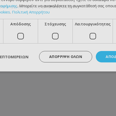
ιαφήμισης
. Μπορείτε να ανακαλέσετε τη συγκατάθεσή σας οποι
θετε πρώτοι όλες τις
αθλητικές ειδήσεις
ookies
.
Πολιτική Απορρήτου
Απόδοσης
Στόχευσης
Λειτουργικότητας
ΛΕΠΤΟΜΕΡΕΙΏΝ
ΑΠΌΡΡΙΨΗ ΌΛΩΝ
ΑΠΟ