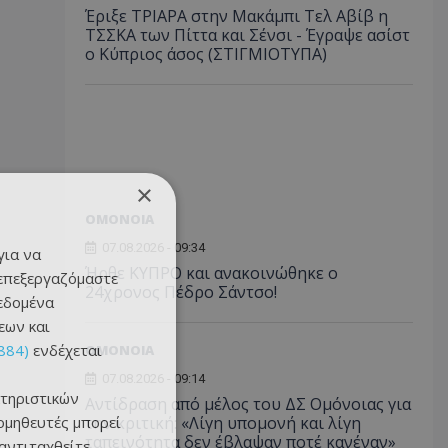
Έριξε ΤΡΙΑΡΑ στην Μακάμπι Τελ Αβίβ η
ΤΣΣΚΑ των Πίττα και Σένσι - Έγραψε ασίστ
ο Κύπριος άσος (ΣΤΙΓΜΙΟΤΥΠΑ)
×
ΟΜΟΝΟΙΑ
07.08.2026 - 09:34
για να
Ήρθε ΚΥΠΡΟ και ανακοινώθηκε ο
 επεξεργαζόμαστε
24χρονος Πέδρο Σάντσο!
δεδομένα
εων και
884)
ενδέχεται
ΟΜΟΝΟΙΑ
07.08.2026 - 09:14
τηριστικών
Αντίδραση από μέλος του ΔΣ Ομόνοιας για
ομηθευτές μπορεί
την κριτική: «Λίγη υπομονή και λίγη
ταπεινότητα δεν έβλαψαν ποτέ κανέναν»
 αντιταχθείτε