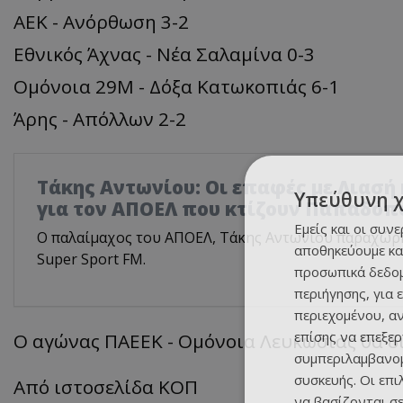
ΑΕΚ - Ανόρθωση 3-2
Εθνικός Άχνας - Νέα Σαλαμίνα 0-3
Ομόνοια 29Μ - Δόξα Κατωκοπιάς 6-1
Άρης - Απόλλων 2-2
Τάκης Αντωνίου: Οι επαφές με Λιασή 
Υπεύθυνη 
για τον ΑΠΟΕΛ που κτίζουν Παπαδόπ
Εμείς και οι συν
Ο παλαίμαχος του ΑΠΟΕΛ, Τάκης Αντωνίου παραχώρ
αποθηκεύουμε κα
Super Sport FM.
προσωπικά δεδομ
περιήγησης, για 
περιεχομένου, α
επίσης να επεξε
Ο αγώνας ΠΑΕΕΚ - Ομόνοια Λευκωσίας θα δι
συμπεριλαμβανομ
συσκευής. Οι επ
Από ιστοσελίδα ΚΟΠ
να βασίζονται σε