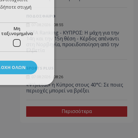
αδήποτε στιγμή
ΠΟΔΟΣΦΑΙΡΟ
07.08.2026 - 08:55
Μη
UEFA Ranking - ΚΥΠΡΟΣ: Η μάχη για την
ταξινομημένα
14η και την 15η θέση - Κέρδος απέναντι
στη Νορβηγία, προειδοποίηση από την
Ελβετία
ΔΟΧΉ ΌΛΩΝ
SPORTS PLUS
07.08.2026 - 08:26
«Ψήνεται» η Κύπρος στους 40°C: Σε ποιες
περιοχές μπορεί να βρέξει
Περισσότερα