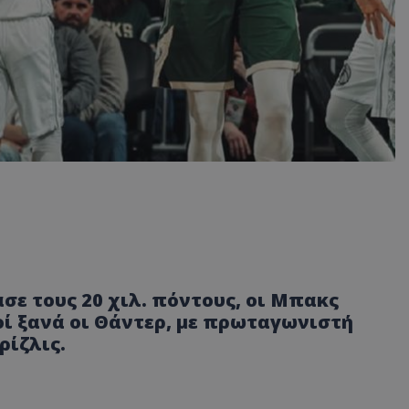
ε τους 20 χιλ. πόντους, οι Μπακς
οί ξανά οι Θάντερ, με πρωταγωνιστή
ρίζλις.