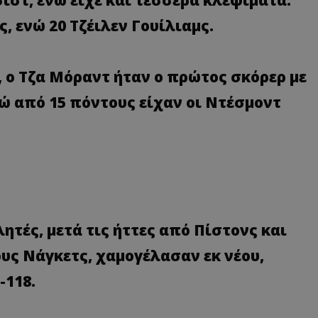
, ενώ 20 Τζέιλεν Γουίλιαμς.
, ο Τζα Μόραντ ήταν ο πρώτος σκόρερ με
νώ από 15 πόντους είχαν οι Ντέσμοντ
λητές, μετά τις ήττες από Πίστονς και
ους Νάγκετς, χαμογέλασαν εκ νέου,
-118.