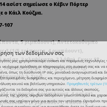
 14 ασίστ σημείωσε ο Κέβιν Πόρτερ
ε ο Κάιλ Κούζμα.
7-107
ρίποντα, 5 ριμπάουντ), Αντετοκούνμπο
νς 3 (1/5 τρίποντα, 4 ριμπάουντ),
χρήση των δεδομένων σας
5 ασίστ, 2 κλεψίματα, 2 λάθη), Γκριν 18
εργάτες μας χρησιμοποιούμε cookies και παρόμοιες τεχνολογίες 
ι να έχουμε πρόσβαση σε πληροφορίες στη συσκευή σας και να
 14 ασίστ), Σιμς 10 (7 ριμπάουντ),
ένα, όπως τη διεύθυνση IP σας, μοναδικά αναγνωριστικά και 
, Μπουγέα 2, Σμιθ
εξατομικευμένες διαφημίσεις και περιεχόμενο, μέτρηση διαφημίσ
νάλυση κοινού και βελτίωση υπηρεσιών.
Προμηθευτές τρίτων (1
ργάζονται τα δεδομένα σας για αυτούς και άλλους σκοπούς,
/14 τρίποντα, 4 ριμπάουντ, 4 ασίστ),
ένης της χρήσης ακριβών δεδομένων γεωεντοπισμού και χαρακ
ιλογές σας ισχύουν μόνο για αυτόν τον ιστότοπο. Ορισμένοι πρ
, Πάουελ 6 (3 ριμπάουντ, 4 ασίστ),
 έννομο συμφέρον αντί για συγκατάθεση· έχετε το δικαίωμα να