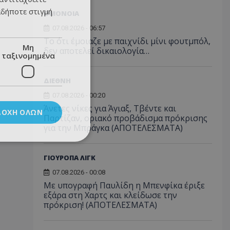
αδήποτε στιγμή
ΟΜΟΝΟΙΑ
07.08.2026 - 06:57
Το ότι έμοιαζε με παιχνίδι μίνι φουτμπόλ,
Μη
δεν αποτελεί δικαιολογία…
ταξινομημένα
ΔΙΕΘΝΗ
07.08.2026 - 00:20
Άνετες νίκες για Άγιαξ, Τβέντε και
ΔΟΧΉ ΌΛΩΝ
Παρτίζαν, οριακό προβάδισμα πρόκρισης
για την Μπράγκα (ΑΠΟΤΕΛΕΣΜΑΤΑ)
ΓΙΟΥΡΟΠΑ ΛΙΓΚ
07.08.2026 - 00:08
Με υπογραφή Παυλίδη η Μπενφίκα έριξε
εξάρα στη Χαρτς και κλείδωσε την
πρόκριση! (ΑΠΟΤΕΛΕΣΜΑΤΑ)