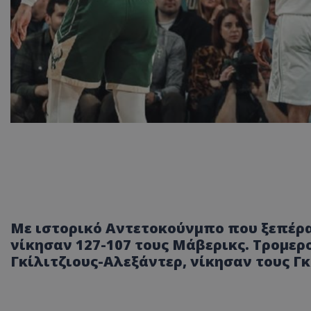
Mε ιστορικό Αντετοκούνμπο που ξεπέρασ
νίκησαν 127-107 τους Μάβερικς. Τρομερ
Γκίλιτζιους-Αλεξάντερ, νίκησαν τους Γκ