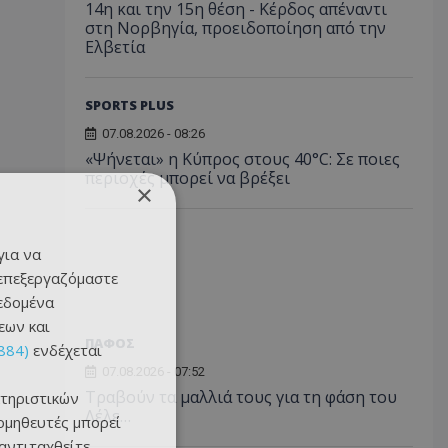
14η και την 15η θέση - Κέρδος απέναντι
στη Νορβηγία, προειδοποίηση από την
Ελβετία
SPORTS PLUS
07.08.2026 - 08:26
«Ψήνεται» η Κύπρος στους 40°C: Σε ποιες
περιοχές μπορεί να βρέξει
×
για να
 επεξεργαζόμαστε
δεδομένα
εων και
ΠΑΦΟΣ
884)
ενδέχεται
07.08.2026 - 07:52
Τραβούν τα μαλλιά τους για τη φάση του
τηριστικών
Λέλε…
ομηθευτές μπορεί
 αντιταχθείτε