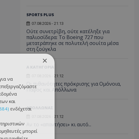
SPORTS PLUS
07.08.2026 - 21:13
Ούτε συνετρίβη, ούτε κατέληξε για
παλιοσίδερα: Το Boeing 727 που
μετατράπηκε σε πολυτελή σουίτα μέσα
στη ζούγκλα
×
Α ΚΑΤΗΓΟΡΙΑ
07.08.2026 - 21:12
για να
Οι πιθανότητες πρόκρισης για Ομόνοια,
 επεξεργαζόμαστε
Πάφος και Απόλλωνα
δεδομένα
εων και
ΑΠΟΛΛΩΝΑΣ
884)
ενδέχεται
07.08.2026 - 21:12
τηριστικών
Αν το «απαντήσει» κι αυτό...
ομηθευτές μπορεί
 αντιταχθείτε