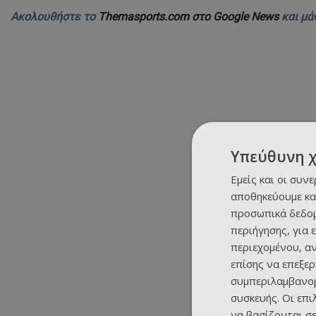
Ακολουθήστε το
Themasports.com στο Google News
και μά
Υπεύθυνη 
Εμείς και οι συν
αποθηκεύουμε κα
προσωπικά δεδομ
περιήγησης, για 
περιεχομένου, α
επίσης να επεξε
συμπεριλαμβανομ
συσκευής. Οι επ
να βασίζονται σε