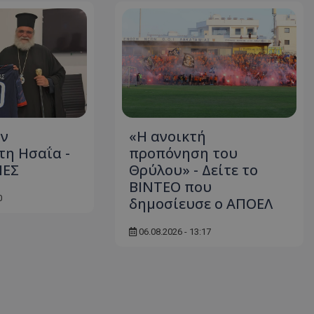
ον
«Η ανοικτή
η Ησαΐα -
προπόνηση του
ΙΕΣ
Θρύλου» - Δείτε το
ΒΙΝΤΕΟ που
0
δημοσίευσε ο ΑΠΟΕΛ
06.08.2026 - 13:17