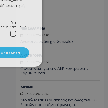
αδήποτε στιγμή
Μη
ταξινομημένα
ΝΕΑ ΣΑΛΑΜΙΝΑ
07.08.2026 - 21:06
Ανακοίνωσε Sergio González
ΔΟΧΉ ΌΛΩΝ
Α ΚΑΤΗΓΟΡΙΑ
07.08.2026 - 20:58
Φιλική νίκη για την ΑΕΚ κόντρα στην
Καρμιώτισσα
ΔΙΕΘΝΗ
07.08.2026 - 20:50
Λιονέλ Μέσι: Ο αυστηρός κανόνας των 30
λεπτών που αφήνει άφωνες τις