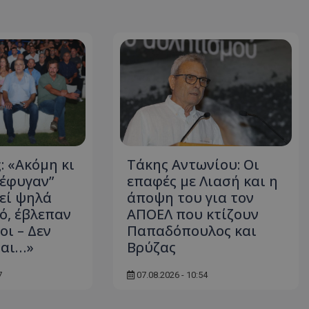
: «Ακόμη κι
Τάκης Αντωνίου: Οι
“έφυγαν”
επαφές με Λιασή και η
κεί ψηλά
άποψη του για τον
ό, έβλεπαν
ΑΠΟΕΛ που κτίζουν
οι – Δεν
Παπαδόπουλος και
ται…»
Βρύζας
7
07.08.2026 - 10:54