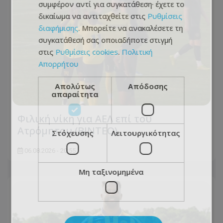
συμφέρον αντί για συγκατάθεση· έχετε το
δικαίωμα να αντιταχθείτε στις
Ρυθμίσεις
διαφήμισης
. Μπορείτε να ανακαλέσετε τη
συγκατάθεσή σας οποιαδήποτε στιγμή
στις
Ρυθμίσεις cookies
.
Πολιτική
Απορρήτου
Απολύτως
Απόδοσης
απαραίτητα
Φιλική νίκη για ΑΕΛ επί του
Ατρόμητου (BINTEO)
Στόχευσης
Λειτουργικότητας
06.08.2026 - 20:55
Μη ταξινομημένα