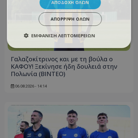
ΑΠΟΔΟΧΉ ΌΛΩΝ
ΑΠΌΡΡΙΨΗ ΌΛΩΝ
ΕΜΦΆΝΙΣΗ ΛΕΠΤΟΜΕΡΕΙΏΝ
Γαλαζοκίτρινος και με τη βούλα ο
ΚΑΦΟΥ! Ξεκίνησε ήδη δουλειά στην
Πολωνία (ΒΙΝΤΕΟ)
06.08.2026 - 14:14