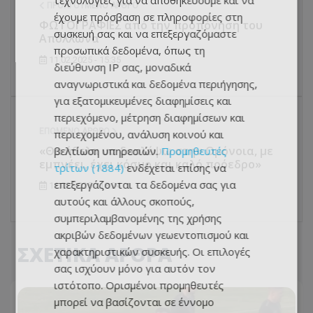
τεχνολογίες για να αποθηκεύουμε και να
ΠΡΟΗΓΟΎΜΕΝΟ ΆΡΘΡΟ
έχουμε πρόσβαση σε πληροφορίες στη
ΦΩΤΟΓΡΑΦΙΕΣ από την προπόνηση του
συσκευή σας και να επεξεργαζόμαστε
Απόλλωνα
προσωπικά δεδομένα, όπως τη
11.02.2025 - 15:35
διεύθυνση IP σας, μοναδικά
αναγνωριστικά και δεδομένα περιήγησης,
για εξατομικευμένες διαφημίσεις και
περιεχόμενο, μέτρηση διαφημίσεων και
ΕΠΌΜΕΝΟ ΆΡΘΡΟ
περιεχομένου, ανάλυση κοινού και
«Θα ήθελα να δουλέψω στην Ομόνοια, με
βελτίωση υπηρεσιών.
Προμηθευτές
εμπνέει, έχει κόσμο και καλό πρόεδρο»
τρίτων (1884)
ενδέχεται επίσης να
επεξεργάζονται τα δεδομένα σας για
11.02.2025 - 18:24
αυτούς και άλλους σκοπούς,
συμπεριλαμβανομένης της χρήσης
ακριβών δεδομένων γεωεντοπισμού και
ΣΧΕΤΙΚΑ ΑΡΘΡΑ
χαρακτηριστικών συσκευής. Οι επιλογές
σας ισχύουν μόνο για αυτόν τον
ιστότοπο. Ορισμένοι προμηθευτές
μπορεί να βασίζονται σε έννομο