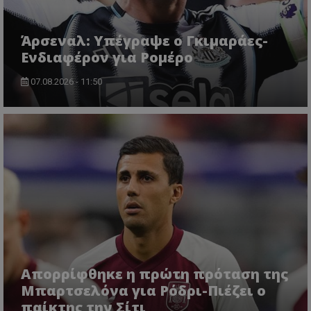
Άρσεναλ: Υπέγραψε ο Γκιμαράες-
Ενδιαφέρον για Ρομέρο
07.08.2026 - 11:50
Απορρίφθηκε η πρώτη πρόταση της
Μπαρτσελόνα για Ρόδρι-Πιέζει ο
παίκτης την Σίτι