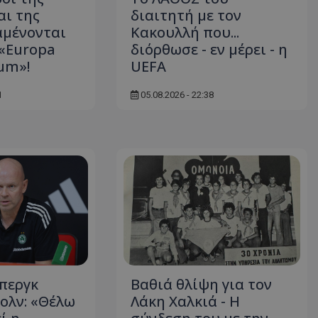
αι της
διαιτητή με τον
αμένονται
Κακουλλή που...
«Europa
διόρθωσε - εν μέρει - η
ium»!
UEFA
1
05.08.2026 - 22:38
περγκ
Βαθιά θλίψη για τον
κολν: «Θέλω
Λάκη Χαλκιά - Η