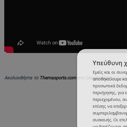
Υπεύθυνη 
Εμείς και οι συν
Ακολουθήστε το
Themasports.com στο Google News
και μά
αποθηκεύουμε κα
προσωπικά δεδομ
περιήγησης, για 
περιεχομένου, α
επίσης να επεξε
συμπεριλαμβανομ
συσκευής. Οι επ
να βασίζονται σε