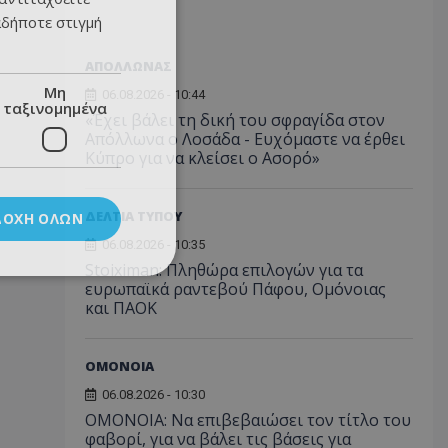
αδήποτε στιγμή
ΑΠΟΛΛΩΝΑΣ
Μη
06.08.2026 - 10:44
ταξινομημένα
«Έχει βάλει τη δική του σφραγίδα στον
Απόλλωνα ο Λοσάδα - Ευχόμαστε να έρθει
Κύπρο για να κλείσει ο Ασορό»
ΔΕΛΤΙΑ ΤΥΠΟΥ
ΔΟΧΉ ΌΛΩΝ
06.08.2026 - 10:35
Stoiximan: Πληθώρα επιλογών για τα
ευρωπαϊκά ραντεβού Πάφου, Ομόνοιας
και ΠΑΟΚ
ΟΜΟΝΟΙΑ
06.08.2026 - 10:30
ΟΜΟΝΟΙΑ: Να επιβεβαιώσει τον τίτλο του
φαβορί, για να βάλει τις βάσεις για