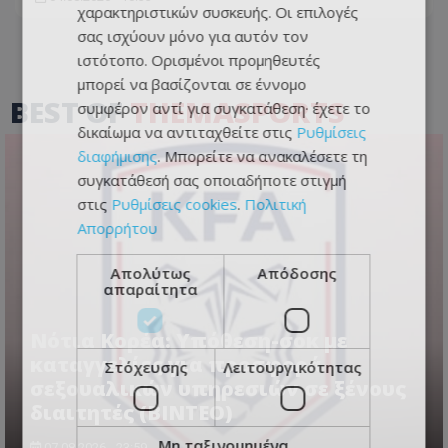
χαρακτηριστικών συσκευής. Οι επιλογές
σας ισχύουν μόνο για αυτόν τον
ιστότοπο. Ορισμένοι προμηθευτές
μπορεί να βασίζονται σε έννομο
BEST OF
THEMASPORTS
συμφέρον αντί για συγκατάθεση· έχετε το
δικαίωμα να αντιταχθείτε στις
Ρυθμίσεις
διαφήμισης
. Μπορείτε να ανακαλέσετε τη
συγκατάθεσή σας οποιαδήποτε στιγμή
στις
Ρυθμίσεις cookies
.
Πολιτική
Απορρήτου
Απολύτως
Απόδοσης
απαραίτητα
Νότια Κορέα: Υπόθεση-σοκ με
καταγγελίες για προσφορά
Στόχευσης
Λειτουργικότητας
σεξουαλικών υπηρεσιών σε ξένους
διαιτητές (BINTEO)
Μη ταξινομημένα
07.08.2026 - 23:59