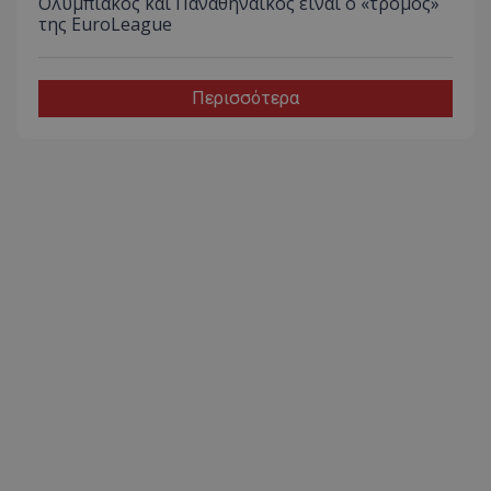
Ολυμπιακός και Παναθηναϊκός είναι ο «τρόμος»
της EuroLeague
Περισσότερα