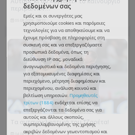
Αυτούς κι αν «αγγίζει» το καινούργιο
δεδομένων σας
περιβάλλον…
Εμείς και οι συνεργάτες μας
05.08.2026 - 08:22
χρησιμοποιούμε cookies και παρόμοιες
τεχνολογίες για να αποθηκεύουμε και να
έχουμε πρόσβαση σε πληροφορίες στη
συσκευή σας και να επεξεργαζόμαστε
προσωπικά δεδομένα, όπως τη
διεύθυνση IP σας, μοναδικά
αναγνωριστικά και δεδομένα περιήγησης,
για εξατομικευμένες διαφημίσεις και
περιεχόμενο, μέτρηση διαφημίσεων και
περιεχομένου, ανάλυση κοινού και
βελτίωση υπηρεσιών.
Προμηθευτές
τρίτων (1884)
ενδέχεται επίσης να
επεξεργάζονται τα δεδομένα σας για
αυτούς και άλλους σκοπούς,
Τα αντανακλαστικά του Τζαρέτα!
συμπεριλαμβανομένης της χρήσης
ακριβών δεδομένων γεωεντοπισμού και
04.08.2026 - 10:33