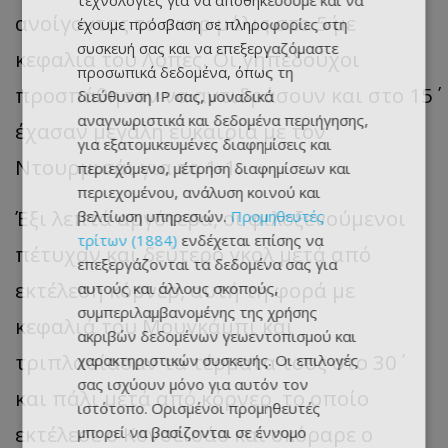
τεχνολογίες για να αποθηκεύουμε και να
ανοίγοντας το σκορ μόλις στο 5΄ με
έχουμε πρόσβαση σε πληροφορίες στη
συσκευή σας και να επεξεργαζόμαστε
κεφαλιά του Λόπες. Οι γηπεδούχοι
προσωπικά δεδομένα, όπως τη
προσπάθησαν να αντιδράσουν και στο 15΄
διεύθυνση IP σας, μοναδικά
αναγνωριστικά και δεδομένα περιήγησης,
έχασαν μεγάλη ευκαιρία με τον
για εξατομικευμένες διαφημίσεις και
Ντουρμισάι για το 1-1.
περιεχόμενο, μέτρηση διαφημίσεων και
περιεχομένου, ανάλυση κοινού και
Έξι λεπτά αργότερα, οι φιλοξενούμενοι
βελτίωση υπηρεσιών.
Προμηθευτές
τρίτων (1884)
ενδέχεται επίσης να
πέτυχαν και δεύτερο γκολ μετά από
επεξεργάζονται τα δεδομένα σας για
εκτέλεση κόρνερ, αυτή τη φορά με
αυτούς και άλλους σκοπούς,
συμπεριλαμβανομένης της χρήσης
κεφαλιά του Μουγκάμπι και
ακριβών δεδομένων γεωεντοπισμού και
τριπλασίασαν τα τέρματα τους στο 30΄
χαρακτηριστικών συσκευής. Οι επιλογές
σας ισχύουν μόνο για αυτόν τον
και πάλι μετά από κόρνερ, το οποίο
ιστότοπο. Ορισμένοι προμηθευτές
εκτέλεσε ο Κονσεϊσάο και σκόραρε ο
μπορεί να βασίζονται σε έννομο