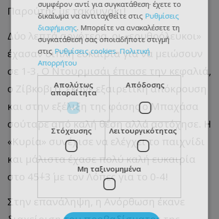
συμφέρον αντί για συγκατάθεση· έχετε το
Παρούτης με τακουνάκι!
δικαίωμα να αντιταχθείτε στις
Ρυθμίσεις
διαφήμισης
. Μπορείτε να ανακαλέσετε τη
Δύο λεπτά αργότερα, οι «ερυθρόλευκοι»
συγκατάθεσή σας οποιαδήποτε στιγμή
στις
Ρυθμίσεις cookies
.
Πολιτική
έχασαν διπλή ευκαιρία για να μειώσουν
Απορρήτου
σε 1-3. Ο Ντουρμισάι έπιασε την κεφαλιά,
Απολύτως
Απόδοσης
ο Ζίβκοβιτς έκανε εξαιρετική απόκρουση
απαραίτητα
και στην εξέλιξη της φάσης ο Μπαχάσα
σούταρε από καλή θέση αλλά αστόχησε. Η
Στόχευσης
Λειτουργικότητας
«Κυρία» συνέχισε να ελέγχει το παιχνίδι
και μάλιστα έχασε πολύ καλή ευκαιρία
Μη ταξινομημένα
στο 45΄+3΄ με τον Λόπες για το 0-4!
Στην επανάληψη, η Ανόρθωση έκανε