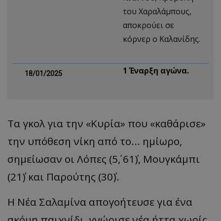
του Χαραλάμπους,
αποκρούει σε
κόρνερ ο Καλανίδης.
1΄ Έναρξη αγώνα.
18/01/2025
Τα γκολ για την «Κυρία» που «καθάρισε»
την υπόθεση νίκη από το... ημίωρο,
σημείωσαν οι Λόπες (5΄, 61΄), Μουγκάμπι
(21΄) και Παρούτης (30΄).
Η Νέα Σαλαμίνα απογοήτευσε για ένα
ακόμη παιχνίδι, γνώρισε νέα ήττα χωρίς