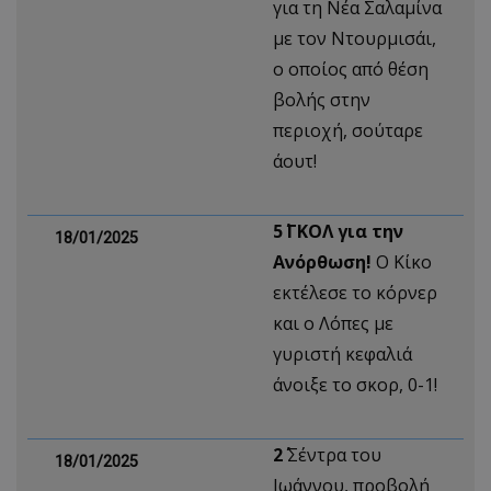
για τη Νέα Σαλαμίνα
με τον Ντουρμισάι,
ο οποίος από θέση
βολής στην
περιοχή, σούταρε
άουτ!
5΄ ΓΚΟΛ για την
18/01/2025
Ανόρθωση!
Ο Κίκο
εκτέλεσε το κόρνερ
και ο Λόπες με
γυριστή κεφαλιά
άνοιξε το σκορ, 0-1!
2΄
Σέντρα του
18/01/2025
Ιωάννου, προβολή