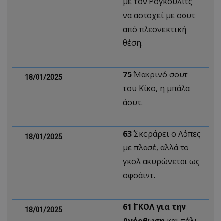
με τον Ρόγκουλιτς
να αστοχεί με σουτ
από πλεονεκτική
θέση.
75΄
Μακρινό σουτ
18/01/2025
του Κίκο, η μπάλα
άουτ.
63΄
Σκοράρει ο Λόπες
18/01/2025
με πλασέ, αλλά το
γκολ ακυρώνεται ως
οφσάιντ.
61΄ ΓΚΟΛ για την
18/01/2025
Ανόρθωση
και πάλι