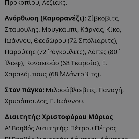
Προκοπίου, Λέζιακς.
Ανόρθωση (Καμορανέζι):
Ζίβκοβιτς,
Σταμούλης, Μουγκάμπι, Κάργας, Κίκο,
Ιωάννου, Θεοδώρου (72΄ Σπόλιαριτς),
Παρούτης (72΄ Ρόγκουλιτς), Λόπες (80΄
Ίλιεφ), Κονσεϊσάο (68΄ Γκαρσία), Ε.
Χαραλάμπους (68΄ Μλάντοβιτς).
Στον πάγκο:
Μιλοσάβλιεβιτς, Παναγή,
Χρυσόπουλος, Γ. Ιωάννου.
Διαιτητής: Χριστοφόρου Μάριος
Α' Βοηθός Διαιτητής: Πέτρου Πέτρος