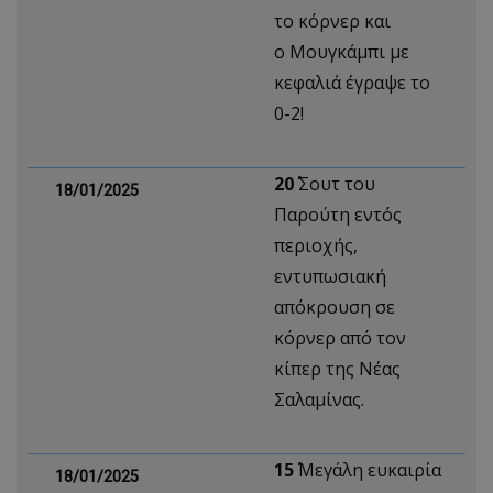
το κόρνερ και
ο Μουγκάμπι με
κεφαλιά έγραψε το
0-2!
20΄
Σουτ του
18/01/2025
Παρούτη εντός
περιοχής,
εντυπωσιακή
απόκρουση σε
κόρνερ από τον
κίπερ της Νέας
Σαλαμίνας.
15΄
Μεγάλη ευκαιρία
18/01/2025