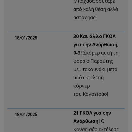
Μπαχάσα σούταρε
από καλή θέση αλλά
αστόχησε!
30΄ Και άλλο ΓΚΟΛ
18/01/2025
για την Ανόρθωση,
0-3!
Σκόρερ αυτή τη
φορα ο Παρούτης
με... τακουνάκι μετά
από εκτέλεση
κόρνερ
του Κονσεϊσάο!
21΄ ΓΚΟΛ για την
18/01/2025
Ανόρθωση!
Ο
Κονσεϊσάο εκτέλεσε