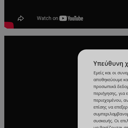
Υπεύθυνη 
Εμείς και οι συν
αποθηκεύουμε κα
προσωπικά δεδομ
περιήγησης, για 
περιεχομένου, α
επίσης να επεξε
συμπεριλαμβανομ
συσκευής. Οι επ
να βασίζονται σε