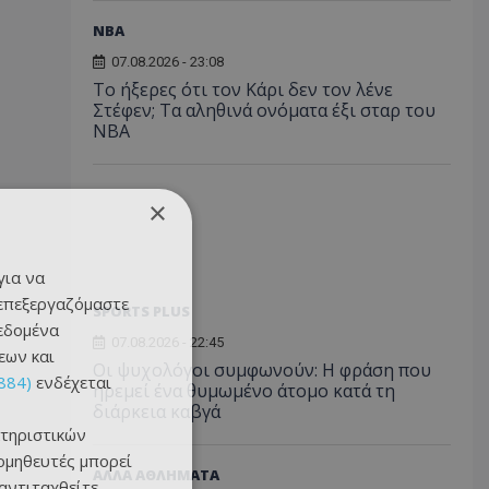
NBA
07.08.2026 - 23:08
Το ήξερες ότι τον Κάρι δεν τον λένε
Στέφεν; Τα αληθινά ονόματα έξι σταρ του
NBA
×
για να
 επεξεργαζόμαστε
SPORTS PLUS
δεδομένα
07.08.2026 - 22:45
εων και
Οι ψυχολόγοι συμφωνούν: Η φράση που
884)
ενδέχεται
ηρεμεί ένα θυμωμένο άτομο κατά τη
διάρκεια καβγά
τηριστικών
ομηθευτές μπορεί
ΑΛΛΑ ΑΘΛΗΜΑΤΑ
 αντιταχθείτε