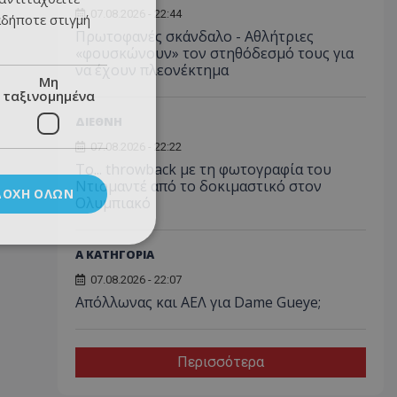
07.08.2026 - 22:44
αδήποτε στιγμή
Πρωτοφανές σκάνδαλο - Aθλήτριες
«φουσκώνουν» τον στηθόδεσμό τους για
να έχουν πλεονέκτημα
Μη
ταξινομημένα
ΔΙΕΘΝΗ
07.08.2026 - 22:22
Το... throwback με τη φωτογραφία του
Ντιομαντέ από το δοκιμαστικό στον
ΔΟΧΉ ΌΛΩΝ
Ολυμπιακό
Α ΚΑΤΗΓΟΡΙΑ
07.08.2026 - 22:07
Απόλλωνας και ΑΕΛ για Dame Gueye;
Περισσότερα