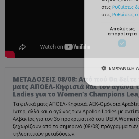
στις
Ρυθμίσεις δ
στις
Ρυθμίσεις c
Απολύτως
απαραίτητα
ΕΜΦΆΝΙΣΗ 
ΜΕΤΑΔΟΣΕΙΣ 08/08: Από πού θα δείτε 
ματς ΑΠΟΕΛ-Κηφισιά και τον αγώνα τ
Ladies για το Women's Champions Le
Τα φιλικά ματς ΑΠΟΕΛ-Κηφισιά, ΑΕΚ-Ομόνοια Αραδίπ
Ίντερ, αλλά και ο αγώνας των Apollon Ladies με αντίπ
Αλβανίας για τον 3ο προκριματικό του UEFA Women'
ξεχωρίζουν από το σημερινό (08/08) πρόγραμμα των
τηλεοπτικών μεταδόσεων.