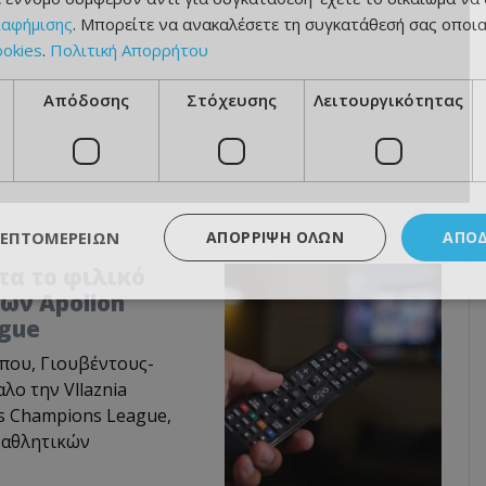
ιαφήμισης
. Μπορείτε να ανακαλέσετε τη συγκατάθεσή σας οποι
ookies
.
Πολιτική Απορρήτου
Απόδοσης
Στόχευσης
Λειτουργικότητας
ΛΕΠΤΟΜΕΡΕΙΏΝ
ΑΠΌΡΡΙΨΗ ΌΛΩΝ
ΑΠΟ
τα το φιλικό
ων Apollon
ague
που, Γιουβέντους-
αλο την Vllaznia
s Champions League,
 αθλητικών