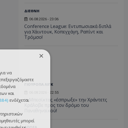
ΔΙΕΘΝΗ
06.08.2026 - 23:06
Conference League: Εντυπωσιακά διπλά
για Χάιντουκ, Κοπεγχάγη, Ραπίντ και
Τρόμσο!
×
για να
 επεξεργαζόμαστε
ΓΙΟΥΡΟΠΑ ΛΙΓΚ
δεδομένα
εων και
06.08.2026 - 22:55
Η Μπεσίκτας «έσπρωξε» την Χράντετς
884)
ενδέχεται
Κράλοβε προς τον δρόμο του
Παναθηναϊκού!
τηριστικών
ομηθευτές μπορεί
 αντιταχθείτε
ΑΠΟΕΛ