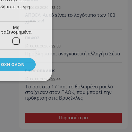
αδήποτε στιγμή
06.08.2026 - 22:55
ΑΠΟΕΛ: Αυτό είναι το λογότυπο των 100
χρόνων!
Μη
ταξινομημένα
ΠΑΦΟΣ
06.08.2026 - 22:50
Πρόβλημα και αναγκαστική αλλαγή ο Σέμα
ΔΟΧΉ ΌΛΩΝ
ΓΙΟΥΡΟΠΑ ΛΙΓΚ
06.08.2026 - 22:44
Το σοκ στα 17'' και το θολωμένο μυαλό
στοίχισαν στον ΠΑΟΚ, που μπορεί την
πρόκριση στις Βρυξέλλες
Περισσότερα