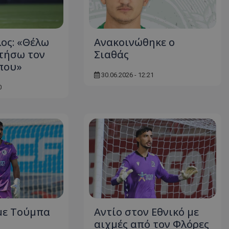
ος: «Θέλω
Ανακοινώθηκε ο
τήσω τον
Σιαθάς
που»
30.06.2026 - 12:21
0
με Τούμπα
Aντίο στον Εθνικό με
αιχμές από τον Φλόρες