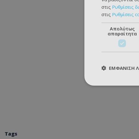
στις
Ρυθμίσεις δ
στις
Ρυθμίσεις c
Απολύτως
απαραίτητα
ΕΜΦΆΝΙΣΗ 
Tags