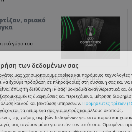
αρτίζαν, οριακό
άγκα
ατικό γύρο του
χρήση των δεδομένων σας
εργάτες μας χρησιμοποιούμε cookies και παρόμοιες τεχνολογίες 
ου λέγεται Εθνικός Άχνας:
«Είμαι
ι να έχουμε πρόσβαση σε πληροφορίες στη συσκευή σας και να
ξαιρετική πορεία, βλέπουμε το κάθε
ένα, όπως τη διεύθυνση IP σας, μοναδικά αναγνωριστικά και 
εξατομικευμένες διαφημίσεις και περιεχόμενο, μέτρηση διαφημίσ
τί όχι».
νάλυση κοινού και βελτίωση υπηρεσιών.
Προμηθευτές τρίτων (1
ργάζονται τα δεδομένα σας για αυτούς και άλλους σκοπούς,
θετε πρώτοι όλες τις
αθλητικές ειδήσεις
ένης της χρήσης ακριβών δεδομένων γεωεντοπισμού και χαρακ
ιλογές σας ισχύουν μόνο για αυτόν τον ιστότοπο. Ορισμένοι πρ
 έννομο συμφέρον αντί για συγκατάθεση· έχετε το δικαίωμα να