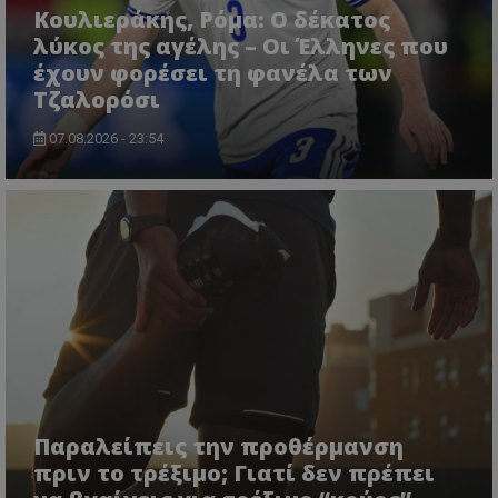
Κουλιεράκης, Ρόμα: Ο δέκατος
λύκος της αγέλης – Οι Έλληνες που
έχουν φορέσει τη φανέλα των
Τζαλορόσι
07.08.2026 - 23:54
Παραλείπεις την προθέρμανση
πριν το τρέξιμο; Γιατί δεν πρέπει