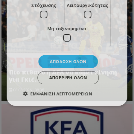
Στόχευσης
Λειτουργικότητας
Μη ταξινομημένα
ΑΠΟΔΟΧΉ ΌΛΩΝ
Πιο πιθανό η ΑΕΛ να κάμει κίνηση
ΑΠΌΡΡΙΨΗ ΌΛΩΝ
για Γκιέ…
08.08.2026 - 08:35
ΕΜΦΆΝΙΣΗ ΛΕΠΤΟΜΕΡΕΙΏΝ