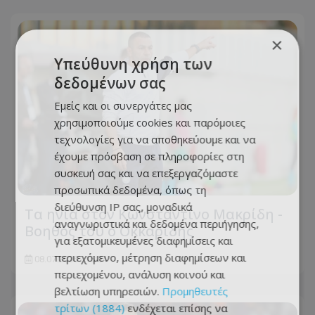
×
Υπεύθυνη χρήση των
δεδομένων σας
Εμείς και οι συνεργάτες μας
χρησιμοποιούμε cookies και παρόμοιες
τεχνολογίες για να αποθηκεύουμε και να
έχουμε πρόσβαση σε πληροφορίες στη
συσκευή σας και να επεξεργαζόμαστε
προσωπικά δεδομένα, όπως τη
διεύθυνση IP σας, μοναδικά
Τα ηνία στον Κωνσταντίνο Μακρίδη -
αναγνωριστικά και δεδομένα περιήγησης,
Βοηθός του ο Οκκαρίδης
για εξατομικευμένες διαφημίσεις και
περιεχόμενο, μέτρηση διαφημίσεων και
08.07.2026 - 15:54
περιεχομένου, ανάλυση κοινού και
βελτίωση υπηρεσιών.
Προμηθευτές
τρίτων (1884)
ενδέχεται επίσης να