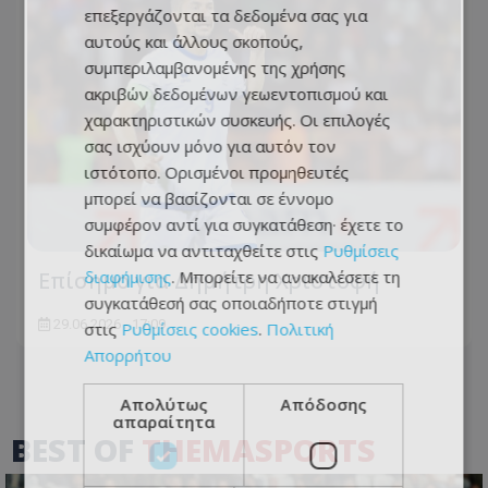
επεξεργάζονται τα δεδομένα σας για
αυτούς και άλλους σκοπούς,
συμπεριλαμβανομένης της χρήσης
ακριβών δεδομένων γεωεντοπισμού και
χαρακτηριστικών συσκευής. Οι επιλογές
σας ισχύουν μόνο για αυτόν τον
ιστότοπο. Ορισμένοι προμηθευτές
μπορεί να βασίζονται σε έννομο
συμφέρον αντί για συγκατάθεση· έχετε το
δικαίωμα να αντιταχθείτε στις
Ρυθμίσεις
Επίσημο για Δημήτρη Χριστοφή
διαφήμισης
. Μπορείτε να ανακαλέσετε τη
συγκατάθεσή σας οποιαδήποτε στιγμή
29.06.2026 - 17:09
στις
Ρυθμίσεις cookies
.
Πολιτική
Απορρήτου
Απολύτως
Απόδοσης
απαραίτητα
BEST OF
THEMASPORTS