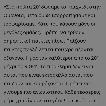
«Στα πρώτα 20′ δώσαμε το παιχνίδι στην
Ομόνοια, μετά όμως ισορροπήσαμε και
ισοφαρίσαμε. Κάτι που κάνουν μόνο οι
μεγάλες ομάδες. Πρέπει να έρθουν
σημαντικοί παίκτες πίσω. Παίζουν
παίκτες πολλά λεπτά που χρειάζονται
οξυγόνο. Ήμασταν καλύτεροι από το 20′
μέχρι το 90+4′. Το πρόβλημα δεν είναι
αυτοί που είναι εκτός αλλά αυτοί που
παίζουν και κουράζονται. Πρέπει να
γίνουμε πιο αγωνιστικοί. Κάθε τέσσερεις
μέρες μπαίνουν στο γήπεδο, η κούραση