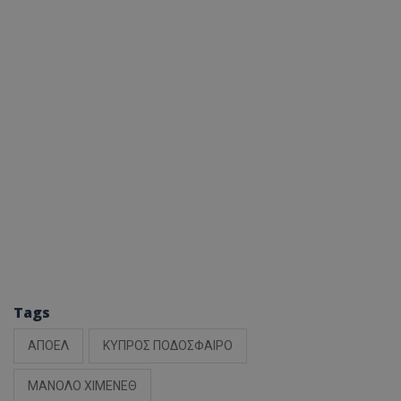
Tags
ΑΠΟΕΛ
ΚΥΠΡΟΣ ΠΟΔΟΣΦΑΙΡΟ
ΜΑΝΟΛΟ ΧΙΜΕΝΕΘ