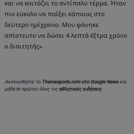
και να κοιτάζει το αντίπαλο τέρμα. Ήταν
πιο εύκολο να παίξει κάποιος στο
δεύτερο ημίχρονο. Μου φάνηκε
απίστευτο να δώσει 4 λεπτά έξτρα χρόνο
ο διαιτητής».
Ακολουθήστε το
Themasports.com στο Google News
και
μάθετε πρώτοι όλες τις
αθλητικές ειδήσεις