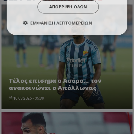
ΑΠΌΡΡΙΨΗ ΌΛΩΝ
ΕΜΦΆΝΙΣΗ ΛΕΠΤΟΜΕΡΕΙΏΝ
Tέλος επισημα ο Ασόρο... τον
ανακοινώνει ο Απόλλωνας
10.08.2026 - 06:39