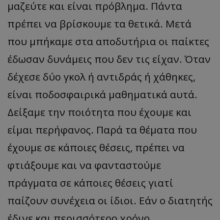
μαζεύτε και είναι πρόβλημα. Πάντα
πρέπει να βρίσκουμε τα θετικά. Μετά
που μπήκαμε στα αποδυτήρια οι παίκτες
έδωσαν δυνάμεις που δεν τις είχαν. Όταν
δέχεσε δύο γκολ ή αντιδράς ή χάθηκες,
είναι ποδοσφαιρικά μαθηματικά αυτά.
Δείξαμε την ποιότητα που έχουμε και
είμαι περήφανος. Παρά τα θέματα που
έχουμε σε κάποιες θέσεις, πρέπει να
φτιάξουμε και να φανταστούμε
πράγματα σε κάποιες θέσεις γιατί
παίζουν συνέχεια οι ίδιοι. Εάν ο διατητής
έδινε και περισσότερο χρόνο