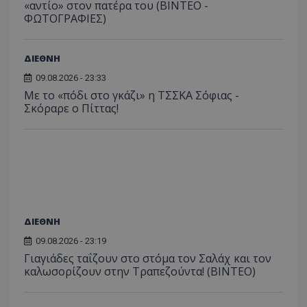
«αντίο» στον πατέρα του (ΒΙΝΤΕΟ -
ΦΩΤΟΓΡΑΦΙΕΣ)
ΔΙΕΘΝΗ
09.08.2026 - 23:33
Με το «πόδι στο γκάζι» η ΤΣΣΚΑ Σόφιας -
Σκόραρε ο Πίττας!
ΔΙΕΘΝΗ
09.08.2026 - 23:19
Γιαγιάδες ταΐζουν στο στόμα τον Σαλάχ και τον
καλωσορίζουν στην Τραπεζούντα! (ΒΙΝΤΕΟ)