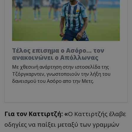
Tέλος επισημα ο Ασόρο... τον
ανακοινώνει ο Απόλλωνας
Με χθεσινή ανάρτηση στην ιστοσελίδα της
Τζόργκαρντεν, γνωστοποιούν την λήξη του
δανεισμού του Ασόρο απο την Μετς.
Για τον Καττιρτζή: «
Ο Καττιρτζής έλαβε
οδηγίες να παίξει μεταξύ των γραμμών