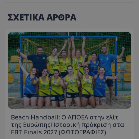
ΣΧΕΤΙΚΑ ΑΡΘΡΑ
Beach Handball: Ο ΑΠΟΕΛ στην ελίτ
της Ευρώπης! Ιστορική πρόκριση στα
EBT Finals 2027 (ΦΩΤΟΓΡΑΦΙΕΣ)