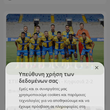
×
Υπεύθυνη χρήση των
δεδομένων σας
ΣΤΙΓΜΙΟΤΥΠΑ: ΑΠΟΕΛ - Κηφισιά 2-2
Εμείς και οι συνεργάτες μας
08.08.2026 - 22:02
χρησιμοποιούμε cookies και παρόμοιες
τεχνολογίες για να αποθηκεύουμε και να
έχουμε πρόσβαση σε πληροφορίες στη