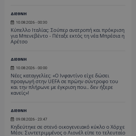
ΔΙΕΘΝΗ
10.08.2026 - 00:30
Κύπελλο Ιταλίας: Σούπερ ανατροπή και πρόκριση
για Μπενεβέντο - Πέταξε εκτός τη νέα Μπρέσια η
Αρέτσο
ΔΙΕΘΝΗ
10.08.2026 - 00:00
Νέες καταγγελίες: «Ο Ινφαντίνο είχε δώσει
προαγωγή στην UEFA σε πρώην σύντροφο του
και την πλήρωνε με έγκριση που... δεν ήξερε
κανείς»!
ΔΙΕΘΝΗ
09.08.2026 - 23:47
Κηδεύτηκε σε στενό οικογενειακό κύκλο ο Χόρχε
Μέσι: Συντετριμμένος ο Λιονέλ είπε το τελευταίο