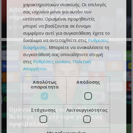
χαρακτηριστικών συσκευής. Οι επιλογές
ΑΠΟΛΛΩΝ: Τελευταία και
σας ισχύουν μόνο για αυτόν τον
σημαντική για Κονομή
ιστότοπο. Ορισμένοι προμηθευτές
μπορεί να βασίζονται σε έννομο
10.08.2026 - 09:28
συμφέρον αντί για συγκατάθεση· έχετε το
δικαίωμα να αντιταχθείτε στις
Ρυθμίσεις
διαφήμισης
. Μπορείτε να ανακαλέσετε τη
συγκατάθεσή σας οποιαδήποτε στιγμή
στις
Ρυθμίσεις cookies
.
Πολιτική
Απορρήτου
Απολύτως
Απόδοσης
απαραίτητα
Ομόνοια: Σημαντική εξέλιξη με
Στόχευσης
Λειτουργικότητας
Άιτινγκ - Τα νεότερα για τους
αμφίβολους