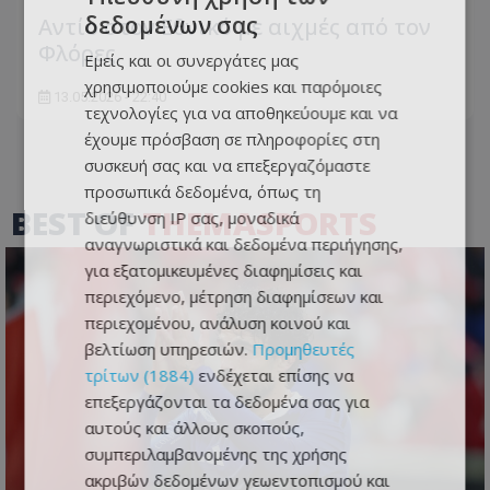
δεδομένων σας
Aντίο στον Εθνικό με αιχμές από τον
Φλόρες
Εμείς και οι συνεργάτες μας
χρησιμοποιούμε cookies και παρόμοιες
13.05.2026 - 22:40
τεχνολογίες για να αποθηκεύουμε και να
έχουμε πρόσβαση σε πληροφορίες στη
συσκευή σας και να επεξεργαζόμαστε
προσωπικά δεδομένα, όπως τη
BEST OF
THEMASPORTS
διεύθυνση IP σας, μοναδικά
αναγνωριστικά και δεδομένα περιήγησης,
για εξατομικευμένες διαφημίσεις και
περιεχόμενο, μέτρηση διαφημίσεων και
περιεχομένου, ανάλυση κοινού και
βελτίωση υπηρεσιών.
Προμηθευτές
τρίτων (1884)
ενδέχεται επίσης να
επεξεργάζονται τα δεδομένα σας για
αυτούς και άλλους σκοπούς,
συμπεριλαμβανομένης της χρήσης
ακριβών δεδομένων γεωεντοπισμού και