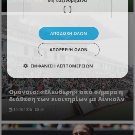
Μη ταξινομημένα
10.08.2026 - 09:08
ΑΠΟΔΟΧΉ ΌΛΩΝ
ΑΠΌΡΡΙΨΗ ΌΛΩΝ
ΕΜΦΆΝΙΣΗ ΛΕΠΤΟΜΕΡΕΙΏΝ
Ομόνοια: «Ελεύθερη» από σήμερα η
διάθεση των εισιτηρίων με Λίνκολν
10.08.2026 - 08:56