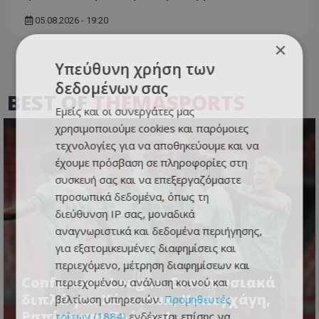
05.08.2026 - 19:20
×
Υπεύθυνη χρήση των
δεδομένων σας
BEST OF
THEMASPORTS
Εμείς και οι συνεργάτες μας
χρησιμοποιούμε cookies και παρόμοιες
τεχνολογίες για να αποθηκεύουμε και να
έχουμε πρόσβαση σε πληροφορίες στη
συσκευή σας και να επεξεργαζόμαστε
προσωπικά δεδομένα, όπως τη
διεύθυνση IP σας, μοναδικά
αναγνωριστικά και δεδομένα περιήγησης,
για εξατομικευμένες διαφημίσεις και
περιεχόμενο, μέτρηση διαφημίσεων και
Conference League: Εντυπωσιακά
περιεχομένου, ανάλυση κοινού και
διπλά για Χάιντουκ, Κοπεγχάγη,
βελτίωση υπηρεσιών.
Προμηθευτές
Ραπίντ και Τρόμσο!
τρίτων (1884)
ενδέχεται επίσης να