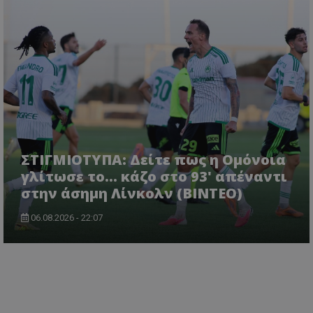
ΣΤΙΓΜΙΟΤΥΠΑ: Δείτε πως η Ομόνοια
γλίτωσε το... κάζο στο 93' απέναντι
στην άσημη Λίνκολν (ΒΙΝΤΕΟ)
06.08.2026 - 22:07