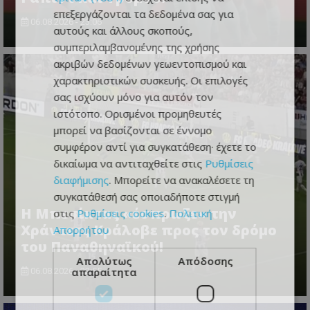
επεξεργάζονται τα δεδομένα σας για
06.08.2026 - 23:06
αυτούς και άλλους σκοπούς,
συμπεριλαμβανομένης της χρήσης
ακριβών δεδομένων γεωεντοπισμού και
χαρακτηριστικών συσκευής. Οι επιλογές
σας ισχύουν μόνο για αυτόν τον
ιστότοπο. Ορισμένοι προμηθευτές
μπορεί να βασίζονται σε έννομο
συμφέρον αντί για συγκατάθεση· έχετε το
δικαίωμα να αντιταχθείτε στις
Ρυθμίσεις
διαφήμισης
. Μπορείτε να ανακαλέσετε τη
συγκατάθεσή σας οποιαδήποτε στιγμή
Η Μπεσίκτας «έσπρωξε» την
στις
Ρυθμίσεις cookies
.
Πολιτική
Χράντετς Κράλοβε προς τον δρόμο
Απορρήτου
του Παναθηναϊκού!
Απολύτως
Απόδοσης
απαραίτητα
06.08.2026 - 22:55