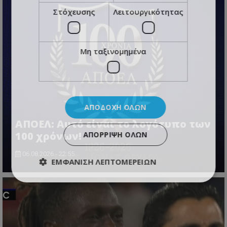
Στόχευσης
Λειτουργικότητας
Μη ταξινομημένα
ΑΠΟΔΟΧΉ ΌΛΩΝ
ΑΠΟΕΛ: Αυτό είναι το λογότυπο των
100 χρόνων!
ΑΠΌΡΡΙΨΗ ΌΛΩΝ
06.08.2026 - 22:55
ΕΜΦΆΝΙΣΗ ΛΕΠΤΟΜΕΡΕΙΏΝ