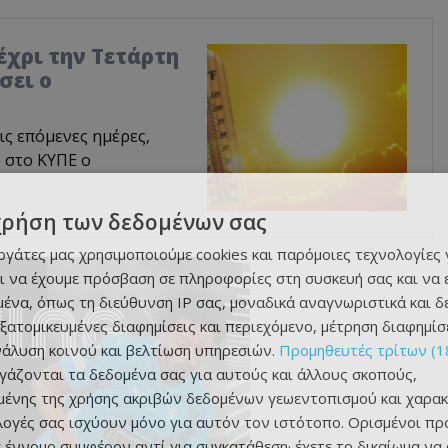
χρι την Τετάρτη
σει ο
ις επόμενες ημέρες,
 στο ΚΥΠΕ ο
χρήση των δεδομένων σας
εργάτες μας χρησιμοποιούμε cookies και παρόμοιες τεχνολογίες 
ι να έχουμε πρόσβαση σε πληροφορίες στη συσκευή σας και να
ένα, όπως τη διεύθυνση IP σας, μοναδικά αναγνωριστικά και 
εξατομικευμένες διαφημίσεις και περιεχόμενο, μέτρηση διαφημίσ
νάλυση κοινού και βελτίωση υπηρεσιών.
Προμηθευτές τρίτων (1
ργάζονται τα δεδομένα σας για αυτούς και άλλους σκοπούς,
ένης της χρήσης ακριβών δεδομένων γεωεντοπισμού και χαρακ
ιλογές σας ισχύουν μόνο για αυτόν τον ιστότοπο. Ορισμένοι πρ
 έννομο συμφέρον αντί για συγκατάθεση· έχετε το δικαίωμα να