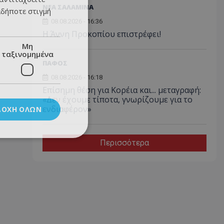
ΝΕΑ ΣΑΛΑΜΙΝΑ
αδήποτε στιγμή
08.08.2026 - 16:36
Η Άννη Προκοπίου επιστρέφει!
Μη
ταξινομημένα
ΠΑΦΟΣ
08.08.2026 - 16:18
Επίσημη θέση για Κορέια και... μεταγραφή:
«Δεν έχουμε τίποτα, γνωρίζουμε για το
ενδιαφέρον»
ΔΟΧΉ ΌΛΩΝ
Περισσότερα