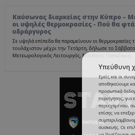
Καύσωνας διαρκείας στην Κύπρο – Μέ
οι υψηλές θερμοκρασίες - Πού θα φτά
υδράργυρος
Σε υψηλά επίπεδα θα παραμείνουν οι θερμοκρασίες τ
τουλάχιστον μέχρι την Τετάρτη, δήλωσε το Σάββατο
Μετεωρολογικός Λειτουργός, Ματθαίος Παπαδάκης.
Υπεύθυνη 
Εμείς και οι συν
αποθηκεύουμε κα
προσωπικά δεδομ
περιήγησης, για 
περιεχομένου, α
επίσης να επεξε
συμπεριλαμβανομ
συσκευής. Οι επ
να βασίζονται σε