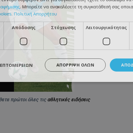
ιαφήμισης
. Μπορείτε να ανακαλέσετε τη συγκατάθεσή σας οποι
ookies
.
Πολιτική Απορρήτου
Απόδοσης
Στόχευσης
Λειτουργικότητας
ΛΕΠΤΟΜΕΡΕΙΏΝ
ΑΠΌΡΡΙΨΗ ΌΛΩΝ
ΑΠΟ
θετε πρώτοι όλες τις
αθλητικές ειδήσεις