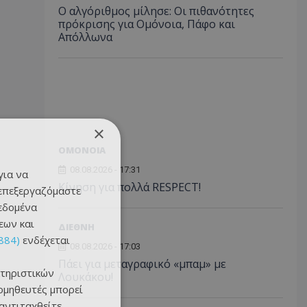
Ο αλγόριθμος μίλησε: Οι πιθανότητες
πρόκρισης για Ομόνοια, Πάφο και
Απόλλωνα
×
ΟΜΟΝΟΙΑ
08.08.2026 - 17:31
για να
Κίνηση για πολλά RESPECT!
 επεξεργαζόμαστε
δεδομένα
εων και
ΔΙΕΘΝΗ
884)
ενδέχεται
08.08.2026 - 17:03
Πάει για μεταγραφικό «μπαμ» με
τηριστικών
Λουκάκου!
ομηθευτές μπορεί
 αντιταχθείτε