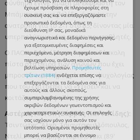
τεχνολογίες για να αποθηκεύουμε και να
σύνθημα έγινε πράξη με εκφραστή τον
έχουμε πρόσβαση σε πληροφορίες στη
Μπάμπα που με βολίδα, έγραψε την
συσκευή σας και να επεξεργαζόμαστε
προσωπικά δεδομένα, όπως τη
ανατροπή για το 2-1 στο 85΄, δίνοντας μία
διεύθυνση IP σας, μοναδικά
υπερπολύτιμη νίκη στους πρωταθλητές.
αναγνωριστικά και δεδομένα περιήγησης,
για εξατομικευμένες διαφημίσεις και
Ο ΠΑΟΚ «ξεκλείδωσε» την πιο δύσκολη
περιεχόμενο, μέτρηση διαφημίσεων και
περιεχομένου, ανάλυση κοινού και
πίστα στη σειρά των αγώνων που έχει
βελτίωση υπηρεσιών.
Προμηθευτές
μπροστά του, πήρε τρίποντο ψυχολογίας
τρίτων (1884)
ενδέχεται επίσης να
επεξεργάζονται τα δεδομένα σας για
που του επιτρέπει να «χτίσει» και να
αυτούς και άλλους σκοπούς,
κοιτάζει ακόμη ψηλότερα!
συμπεριλαμβανομένης της χρήσης
ακριβών δεδομένων γεωεντοπισμού και
Αστέρας AKTOR (Σάββας Παντελίδης):
χαρακτηριστικών συσκευής. Οι επιλογές
σας ισχύουν μόνο για αυτόν τον
Τσιντώτας, Άλχο, Τριανταφυλλόπουλος,
ιστότοπο. Ορισμένοι προμηθευτές
Ντελί, Χουχούμης, Γιαμπλόνσκι (89'
μπορεί να βασίζονται σε έννομο