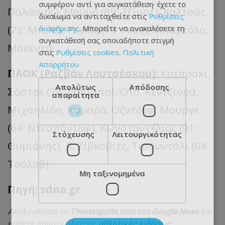
συμφέρον αντί για συγκατάθεση· έχετε το
Παλάσιος), Μούμο (89' Τζίμας), Καλτσάς
δικαίωμα να αντιταχθείτε στις
Ρυθμίσεις
(73' Μπιλέ), Ρεγκίς (73' Γκος), Μπαρτόλο,
διαφήμισης
. Μπορείτε να ανακαλέσετε τη
συγκατάθεσή σας οποιαδήποτε στιγμή
Μακέντα.
στις
Ρυθμίσεις cookies
.
Πολιτική
Απορρήτου
ΠΑΟΚ (Ραζβάν Λουτσέσκου):
Κοτάρσκι,
Απολύτως
Απόδοσης
Σάστρε (74' Μπάμπα), Ότο, Κεντζιόρα,
απαραίτητα
Μιχαηλίδη, Καμαρά, Οζντόεφ, Μουργκ
(64' Ντεσπόντοφ), Κωνσταντέλιας (91'
Στόχευσης
Λειτουργικότητας
Θυμιάνης), Α. Ζίβκοβιτς, Τισουντάλι (64'
Τσάλοβ).
Μη ταξινομημένα
Πηγή: sdna.gr
Ακολουθήστε το
Themasports.com στο Google News
και
μάθετε πρώτοι όλες τις
αθλητικές ειδήσεις