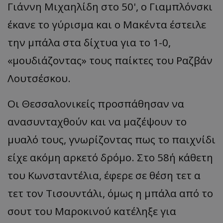
Γιάννη Μιχαηλίδη στο 50', ο Γιαμπλόνσκι
έκανε το γύρισμα και ο Μακέντα έστειλε
την μπάλα στα δίχτυα για το 1-0,
«μουδιάζοντας» τους παίκτες του Ραζβάν
Λουτσέσκου.
Οι Θεσσαλονικείς προσπάθησαν να
ανασυνταχθούν και να μαζέψουν το
μυαλό τους, γνωρίζοντας πως το παιχνίδι
είχε ακόμη αρκετό δρόμο. Στο 58΄η κάθετη
του Κωνσταντέλια, έφερε σε θέση τετ α
τετ τον Τισουντάλι, όμως η μπάλα από το
σουτ του Μαροκινού κατέληξε για