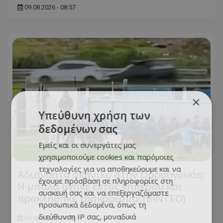
09.08.2026 - 08:57
×
Υπεύθυνη χρήση των
δεδομένων σας
Εμείς και οι συνεργάτες μας
χρησιμοποιούμε cookies και παρόμοιες
τεχνολογίες για να αποθηκεύουμε και να
Αδιανόητο σκηνικό στην Ουρουγουάη:
έχουμε πρόσβαση σε πληροφορίες στη
Η μπάλα βγήκε εκτός γηπέδου και
συσκευή σας και να επεξεργαζόμαστε
προκλήθηκε τρακάρισμα! (BINTEO)
προσωπικά δεδομένα, όπως τη
διεύθυνση IP σας, μοναδικά
09.08.2026 - 08:56