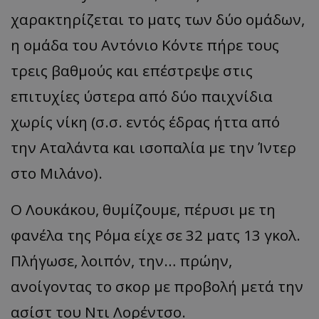
χαρακτηρίζεται το ματς των δύο ομάδων,
η ομάδα του Αντόνιο Κόντε πήρε τους
τρεις βαθμούς και επέστρεψε στις
επιτυχίες ύστερα από δύο παιχνίδια
χωρίς νίκη (σ.σ. εντός έδρας ήττα από
την Αταλάντα και ισοπαλία με την Ίντερ
στο Μιλάνο).
Ο Λουκάκου, θυμίζουμε, πέρυσι με τη
φανέλα της Ρόμα είχε σε 32 ματς 13 γκολ.
Πλήγωσε, λοιπόν, την… πρώην,
ανοίγοντας το σκορ με προβολή μετά την
ασίστ του Ντι Λορέντσο.