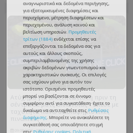
αναγνωριστικά και δεδομένα περιήγησης,
για εξατομικευμένες διαφημίσεις και
περιεχόμενο, μέτρηση διαφημίσεων και
περιεχομένου, ανάλυση κοινού και
βελτίωση υπηρεσιών.
Προμηθευτές
τρίτων (1884)
ενδέχεται επίσης να
επεξεργάζονται τα δεδομένα σας για
αυτούς και άλλους σκοπούς,
συμπεριλαμβανομένης της χρήσης
ακριβών δεδομένων γεωεντοπισμού και
χαρακτηριστικών συσκευής. Οι επιλογές
σας ισχύουν μόνο για αυτόν τον
ιστότοπο. Ορισμένοι προμηθευτές
μπορεί να βασίζονται σε έννομο
Ατύχημα για αλεξιπτωτιστή πριν τη
συμφέρον αντί για συγκατάθεση· έχετε το
σέντρα σε ματς Ολλανδίας - Έπεσε με
δικαίωμα να αντιταχθείτε στις
Ρυθμίσεις
ταχύτητα πάνω σε διαφημιστικές
διαφήμισης
. Μπορείτε να ανακαλέσετε τη
πινακίδες
συγκατάθεσή σας οποιαδήποτε στιγμή
09.08.2026 - 08:23
στις
Ρυθμίσεις cookies
.
Πολιτική